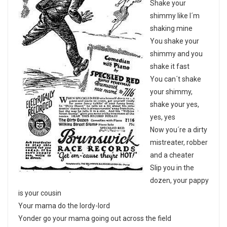
Shake your
shimmy like I´m
shaking mine
You shake your
shimmy and you
shake it fast
You can´t shake
your shimmy,
shake your yes,
yes, yes
Now you´re a dirty
mistreater, robber
and a cheater
Slip you in the
dozen, your pappy
is your cousin
Your mama do the lordy-lord
Yonder go your mama going out across the field