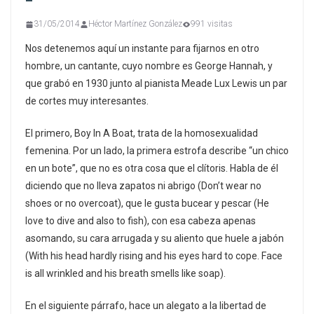
31/05/2014
Héctor Martínez González
991 visitas
Nos detenemos aquí un instante para fijarnos en otro
hombre, un cantante, cuyo nombre es George Hannah, y
que grabó en 1930 junto al pianista Meade Lux Lewis un par
de cortes muy interesantes.
El primero, Boy In A Boat, trata de la homosexualidad
femenina. Por un lado, la primera estrofa describe “un chico
en un bote”, que no es otra cosa que el clítoris. Habla de él
diciendo que no lleva zapatos ni abrigo (Don’t wear no
shoes or no overcoat), que le gusta bucear y pescar (He
love to dive and also to fish), con esa cabeza apenas
asomando, su cara arrugada y su aliento que huele a jabón
(With his head hardly rising and his eyes hard to cope. Face
is all wrinkled and his breath smells like soap).
En el siguiente párrafo, hace un alegato a la libertad de