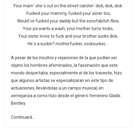
Your mam´ she´s out on the street catchin´ dick, dick, dick.
Fucked your mammy, fucked your sister too,
Would´ve fucked your daddy but the sonofabitch flew,
Your pa wants a wash, your mother turns tricks,
Your sister loves to fuck and your brother sucks dick,
He´s a suckin? motherfucker, cocksucker,…
A pesar de los insultos y vejaciones de la que podían ser
objeto los hombres afeminados, la fascinación que este
mundo despertaba, especialmente el de los travestis, hizo
que algunos artistas se especializaran en este tipo de
actuaciones, llevándolas a un campo musical, en
semejanza a como hizo desde el género femenino Gladis
Bentley.
Continuará…