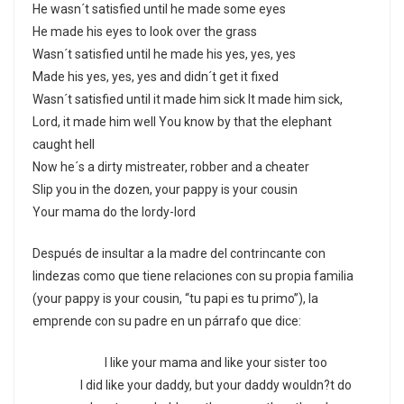
He wasn´t satisfied until he made some eyes
He made his eyes to look over the grass
Wasn´t satisfied until he made his yes, yes, yes
Made his yes, yes, yes and didn´t get it fixed
Wasn´t satisfied until it made him sick It made him sick,
Lord, it made him well You know by that the elephant
caught hell
Now he´s a dirty mistreater, robber and a cheater
Slip you in the dozen, your pappy is your cousin
Your mama do the lordy-lord
Después de insultar a la madre del contrincante con
lindezas como que tiene relaciones con su propia familia
(your pappy is your cousin, “tu papi es tu primo”), la
emprende con su padre en un párrafo que dice:
I like your mama and like your sister too
I did like your daddy, but your daddy wouldn?t do