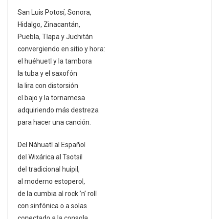
San Luis Potosí, Sonora,
Hidalgo, Zinacantán,
Puebla, Tlapa y Juchitán
convergiendo en sitio y hora:
el huéhuetl y la tambora
la tuba y el saxofón
la lira con distorsión
el bajo y la tornamesa
adquiriendo más destreza
para hacer una canción.
Del Náhuatl al Español
del Wixárica al Tsotsil
del tradicional huipil,
al moderno estoperol,
de la cumbia al rock ’n’ roll
con sinfónica o a solas
conectado a la consola