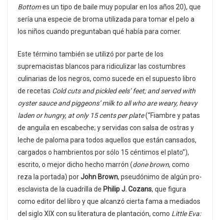
Bottom
es un tipo de baile muy popular en los años 20), que
sería una especie de broma utilizada para tomar el pelo a
los niños cuando preguntaban qué había para comer.
Este término también se utilizó por parte de los
supremacistas blancos para ridiculizar las costumbres
culinarias de los negros, como sucede en el supuesto libro
de recetas
Cold cuts and pickled eels’ feet; and served with
oyster sauce and piggeons’ milk to all who are weary, heavy
laden or hungry, at only 15 cents per plate
(“Fiambre y patas
de anguila en escabeche; y servidas con salsa de ostras y
leche de paloma para todos aquellos que están cansados,
cargados o hambrientos por sólo 15 céntimos el plato”),
escrito, o mejor dicho hecho marrón (
done brown
, como
reza la portada) por
John Brown
, pseudónimo de algún pro-
esclavista de la cuadrilla de
Philip J. Cozans
, que figura
como editor del libro y que alcanzó cierta fama a mediados
del siglo XIX con su literatura de plantación, como
Little Eva: