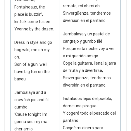
remate, mí oh mi oh,
Fontaineaux, the
Sinvergüenza, tendremos
place is buzzin’,
diversión en el pantano.
kinfolk come to see
Yvonne by the dozen.
Jambalaya y un pastel de
cangrejo y gumbo filé
Dress in style and go
Porque esta noche voy a ver
hog wild, me oh my
a mi querido amigo.
oh.
Coge la guitarra, llena la jarra
Son of a gun, we’ll
de fruta y a divertirse,
have big fun on the
Sinvergüenza, tendremos
bayou.
diversión en el pantano.
Jambalaya and a
Instalados lejos del pueblo,
crawfish pie and fil
dame una piragua
gumbo
Y cogeré todo el pescado del
‘Cause tonight I’m
pantano.
gonna see my ma
Canjeé mi dinero para
cher amio.