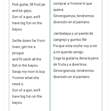
comprar a Yvonne lo que
Pick guitar, fill fruit jar
quiera.
and be gayo,
Sinvergüenza, tendremos
Son of a gun, we’ll
diversión en el pantano.
have big fun on the
bayou.
Jambalaya y un pastel de
cangrejo y gumbo filé
Settle down far from
Porque esta noche voy a ver
town, get me a
a mi querido amigo.
pirogue
Coge la guitarra, llena la jarra
and I’ll catch all the
de fruta y a divertirse,
fish in the bayou.
Sinvergüenza, tendremos
Swap my mon to buy
diversión en el pantano.
Yvonne what she
need-o.
Son of a gun, we’ll
have big fun on the
bayou.