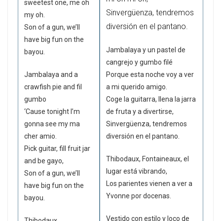
sweetest one, me oh
Sinvergüenza, tendremos
my oh.
diversión en el pantano.
Son of a gun, we’ll
have big fun on the
Jambalaya y un pastel de
bayou.
cangrejo y gumbo filé
Jambalaya and a
Porque esta noche voy a ver
crawfish pie and fil
a mi querido amigo.
gumbo
Coge la guitarra, llena la jarra
‘Cause tonight I’m
de fruta y a divertirse,
gonna see my ma
Sinvergüenza, tendremos
cher amio.
diversión en el pantano.
Pick guitar, fill fruit jar
Thibodaux, Fontaineaux, el
and be gayo,
lugar está vibrando,
Son of a gun, we’ll
Los parientes vienen a ver a
have big fun on the
Yvonne por docenas.
bayou.
Vestido con estilo y loco de
Thibodaux,