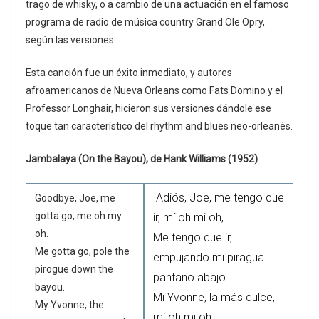
trago de whisky, o a cambio de una actuación en el famoso
programa de radio de música country Grand Ole Opry,
según las versiones.
Esta canción fue un éxito inmediato, y autores
afroamericanos de Nueva Orleans como Fats Domino y el
Professor Longhair, hicieron sus versiones dándole ese
toque tan característico del rhythm and blues neo-orleanés.
Jambalaya (On the Bayou), de Hank Williams (1952)
Adiós, Joe, me tengo que
Goodbye, Joe, me
gotta go, me oh my
ir, mí oh mi oh,
oh.
Me tengo que ir,
Me gotta go, pole the
empujando mi piragua
pirogue down the
pantano abajo.
bayou.
Mi Yvonne, la más dulce,
My Yvonne, the
mí oh mi oh,