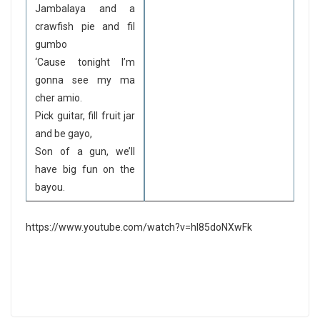
Jambalaya and a
crawfish pie and fil
gumbo
‘Cause tonight I’m
gonna see my ma
cher amio.
Pick guitar, fill fruit jar
and be gayo,
Son of a gun, we’ll
have big fun on the
bayou.
https://www.youtube.com/watch?v=hI85doNXwFk