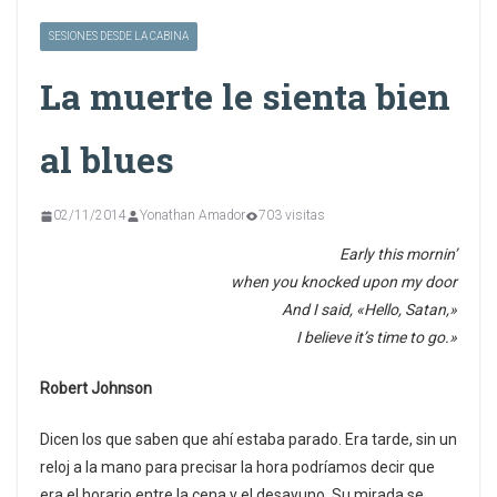
SESIONES DESDE LA CABINA
La muerte le sienta bien
al blues
02/11/2014
Yonathan Amador
703 visitas
Early this mornin’
when you knocked upon my door
And I said, «Hello, Satan,»
I believe it’s time to go.»
Robert Johnson
Dicen los que saben que ahí estaba parado. Era tarde, sin un
reloj a la mano para precisar la hora podríamos decir que
era el horario entre la cena y el desayuno. Su mirada se