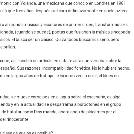
rimonio con Yolanda, una mexicana que conoció en Londres en 1981
illó que tres años después radicara definitivamente en suelo azteca.
nzó al mundo músicos y escritores de primer orden, transformadores
orsionada, (cuando se puede), poetas que fusionan la música sincopada
ásicos. Él busca ser un clásico. Quizá todos buscamos serlo, pero
 brillan.
cribe, así escribió un artículo en esta revista que versaba sobre la
 español. Sus razones, incompatibilidad fonética. No lo hubiera hecho,
 en largos años de trabajo- le hicieron ver su error, el blues en
oridad, se mueve como pez en el agua sobre el escenario, es algo
iendo y en la actualidad se desparrama a borbotones en el grupo
s de batallar como Dios manda, ahora anda de plácemes por el
del rinoceronte.
 clase de vuelos es posible?