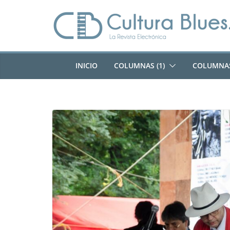
Saltar
al
contenido
INICIO
COLUMNAS (1)
COLUMNAS