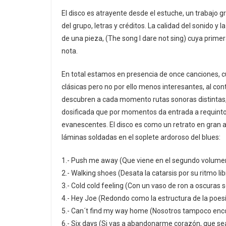
El disco es atrayente desde el estuche, un trabajo 
del grupo, letras y créditos. La calidad del sonido y
de una pieza, (The song I dare not sing) cuya primera
nota.
En total estamos en presencia de once canciones, cu
clásicas pero no por ello menos interesantes, al con
descubren a cada momento rutas sonoras distintas, 
dosificada que por momentos da entrada a requintos
evanescentes. El disco es como un retrato en gran 
láminas soldadas en el soplete ardoroso del blues:
1.- Push me away (Que viene en el segundo volumen
2.- Walking shoes (Desata la catarsis por su ritmo li
3.- Cold cold feeling (Con un vaso de ron a oscuras 
4.- Hey Joe (Redondo como la estructura de la poesía
5.- Can´t find my way home (Nosotros tampoco enco
6.- Six days (Si vas a abandonarme corazón, que se