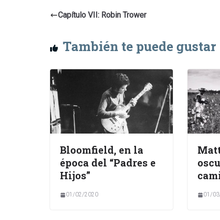
Capítulo VII: Robin Trower
También te puede gustar
Bloomfield, en la
Matt
época del “Padres e
oscu
Hijos”
cam
01/02/2020
01/03