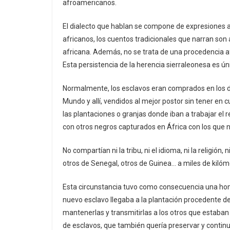
afroamericanos.
El dialecto que hablan se compone de expresiones a
africanos, los cuentos tradicionales que narran son
africana. Además, no se trata de una procedencia a
Esta persistencia de la herencia sierraleonesa es úni
Normalmente, los esclavos eran comprados en los d
Mundo y allí, vendidos al mejor postor sin tener en
las plantaciones o granjas donde iban a trabajar el 
con otros negros capturados en África con los que 
No compartían ni la tribu, ni el idioma, ni la religió
otros de Senegal, otros de Guinea… a miles de kilóm
Esta circunstancia tuvo como consecuencia una hom
nuevo esclavo llegaba a la plantación procedente de 
mantenerlas y transmitirlas a los otros que estaban
de esclavos, que también quería preservar y continu