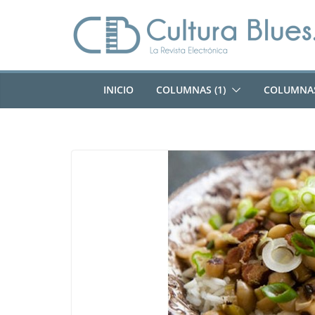
Saltar
al
contenido
INICIO
COLUMNAS (1)
COLUMNAS