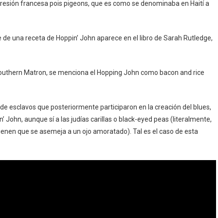
resión francesa pois pigeons, que es como se denominaba en Haití a
e de una receta de Hoppin’ John aparece en el libro de Sarah Rutledge,
a Southern Matron, se menciona el Hopping John como bacon and rice
 de esclavos que posteriormente participaron en la creación del blues,
’ John, aunque sí a las judías carillas o black-eyed peas (literalmente,
tienen que se asemeja a un ojo amoratado). Tal es el caso de esta