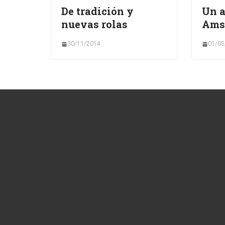
De tradición y
Un a
nuevas rolas
Ams
30/11/2014
01/05