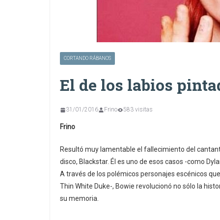
CORTANDO RÁBANOS
El de los labios pint
31/01/2016
Frino
583 visitas
Frino
Resultó muy lamentable el fallecimiento del cantan
disco, Blackstar. Él es uno de esos casos -como Dyla
A través de los polémicos personajes escénicos qu
Thin White Duke-, Bowie revolucionó no sólo la histo
su memoria.