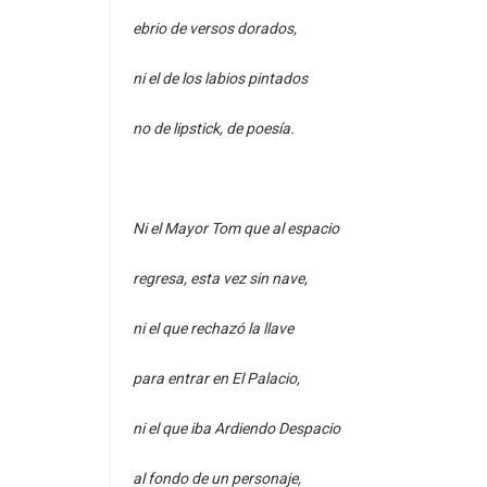
ebrio de versos dorados,
ni el de los labios pintados
no de lipstick, de poesía.
Ni el Mayor Tom que al espacio
regresa, esta vez sin nave,
ni el que rechazó la llave
para entrar en El Palacio,
ni el que iba Ardiendo Despacio
al fondo de un personaje,