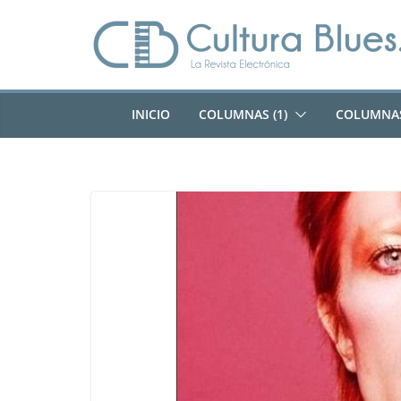
Saltar
al
contenido
INICIO
COLUMNAS (1)
COLUMNAS