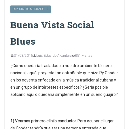
ESPECIAL DE MEDIANOCHE
Buena Vista Social
Blues
31/03/2016
Luis Eduardo Alcántara
851 visitas
¿Cómo quedaría trasladado a nuestro ambiente blusero-
nacional, aquél proyecto tan entrañable que hizo Ry Cooder
en los noventa enfocado en la música tradicional cubana y
en un grupo de intérpretes específicos? ¿Sería posible
aplicarlo aquí o quedaría simplemente en un sueño guajiro?
1) Veamos primero el hilo conductor.
Para ocupar el lugar
de Cooder tendría que ser una persona enterada que