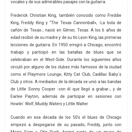
vocales y de sus admirables pasajes con la guitarra.
Frederick Christian King, también conocido como Freddie
King, Freddy King y “The Texas Cannonball», -La bola de
cañón de Texas-, nació en Gilmer, Texas. A los 6 años de
edad recibió de su madre y de su tío Leon King, las primeras
lecciones de guitarra. En 1950 emigró a Chicago, encontró
trabajo y participó en las batallas de blues que se
celebraban en el West-Side. Durante los siguientes años
circuló por alguno de los clubes más famosos de la ciudad
como el Playmore Lounge, Kitty Cat Club, Cadillac Baby´s
Club y otros. A mediados de la década se unió a las bandas
de Little Sonny Cooper -con él que llegó a grabar-, y de
Earlee Payton, además de participar en sesiones con
Howlin´ Wolf, Muddy Waters y Little Walter.
Cuando en esa década de los 50’s el blues de Chicago
empezó a despegarse de su pasado, Freddy, junto con
Magic Sam y Otis Rush, formó parte de un grupo de