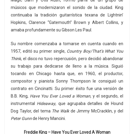
músicos que modernizaron el sonido de la ciudad. King
continuaba la tradición guitarrística texana de Lightnin’
Hopkins, Clarence “Gatemouth” Brown y Albert Collins, y
amaba profundamente su Gibson Les Paul.
Su nombre comenzaba a tomarse en cuenta cuando en
1957, editó su primer single,
Country Boy/That’s What You
Think
, el disco no tuvo repercusión, pero decidió abandonar
su trabajo para dedicarse de lleno a la música. Siguió
tocando en Chicago hasta que, en 1960, el productor,
compositor y pianista Sonny Thompson le consiguió un
contrato en Cincinatti. Su primer éxito fue una versión de
B.B. King,
Have You Ever Loved a Woman,
y el segundo, el
instrumental
Hideaway
, que agrupaba detalles de Hound
Dog Taylor, del tema
The Walk
de Jimmy McCracklin, y del
Peter Gunn
de Henry Mancini.
Freddie King – Have You Ever Loved A Woman