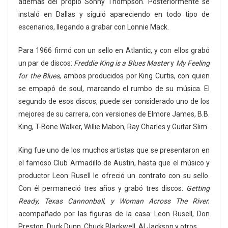
además del propio Sonny Thompson. Posteriormente se
instaló en Dallas y siguió apareciendo en todo tipo de
escenarios, llegando a grabar con Lonnie Mack.
Para 1966 firmó con un sello en Atlantic, y con ellos grabó
un par de discos:
Freddie King is a Blues Master
y
My Feeling
for the Blues
, ambos producidos por King Curtis, con quien
se empapó de soul, marcando el rumbo de su música. El
segundo de esos discos, puede ser considerado uno de los
mejores de su carrera, con versiones de Elmore James, B.B.
King, T-Bone Walker, Willie Mabon, Ray Charles y Guitar Slim.
King fue uno de los muchos artistas que se presentaron en
el famoso Club Armadillo de Austin, hasta que el músico y
productor Leon Rusell le ofreció un contrato con su sello.
Con él permaneció tres años y grabó tres discos:
Getting
Ready, Texas Cannonball, y Woman Across The River
;
acompañado por las figuras de la casa: Leon Rusell, Don
Preston, Duck Dunn, Chuck Blackwell, Al Jackson y otros.