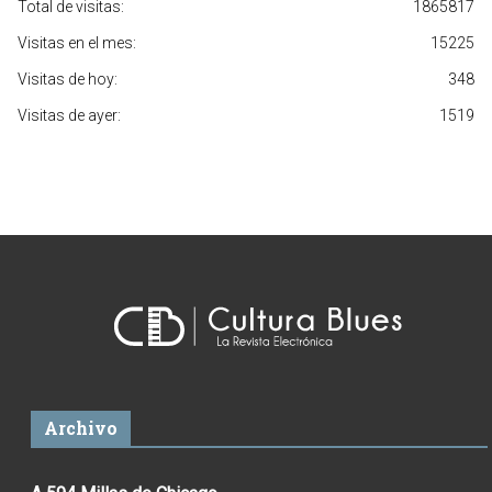
Total de visitas:
1865817
Visitas en el mes:
15225
Visitas de hoy:
348
Visitas de ayer:
1519
Archivo