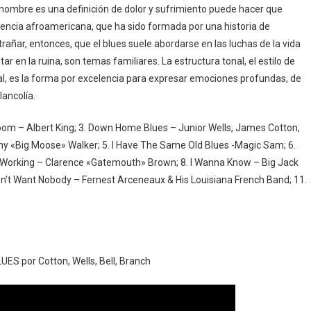
 nombre es una definición de dolor y sufrimiento puede hacer que
eriencia afroamericana, que ha sido formada por una historia de
trañar, entonces, que el blues suele abordarse en las luchas de la vida
ar en la ruina, son temas familiares. La estructura tonal, el estilo de
onal, es la forma por excelencia para expresar emociones profundas, de
lancolía.
y Broom – Albert King; 3. Down Home Blues – Junior Wells, James Cotton,
nny «Big Moose» Walker; 5. I Have The Same Old Blues -Magic Sam; 6.
 Working – Clarence «Gatemouth» Brown; 8. I Wanna Know – Big Jack
 Don’t Want Nobody – Fernest Arceneaux & His Louisiana French Band; 11.
S por Cotton, Wells, Bell, Branch