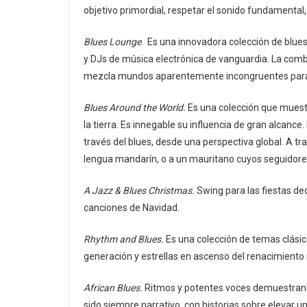
objetivo primordial, respetar el sonido fundamental, 
Blues Lounge
. Es una innovadora colección de blues
y DJs de música electrónica de vanguardia. La combin
mezcla mundos aparentemente incongruentes para 
Blues Around the World.
Es una colección que muestr
la tierra. Es innegable su influencia de gran alcan
través del blues, desde una perspectiva global. A tr
lengua mandarín, o a un mauritano cuyos seguidores
A Jazz & Blues Christmas.
Swing para las fiestas dec
canciones de Navidad.
Rhythm and Blues.
Es una colección de temas clási
generación y estrellas en ascenso del renacimiento 
African Blues.
Ritmos y potentes voces demuestran la
sido siempre narrativo, con historias sobre elevar u