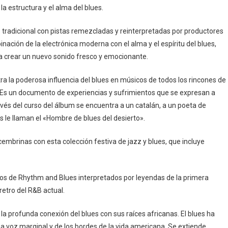
la estructura y el alma del blues.
 tradicional con pistas remezcladas y reinterpretadas por productores
ación de la electrónica moderna con el alma y el espíritu del blues,
crear un nuevo sonido fresco y emocionante.
a la poderosa influencia del blues en músicos de todos los rincones de
ce. Es un documento de experiencias y sufrimientos que se expresan a
avés del curso del álbum se encuentra a un catalán, a un poeta de
 le llaman el «Hombre de blues del desierto».
embrinas con esta colección festiva de jazz y blues, que incluye
cos de Rhythm and Blues interpretados por leyendas de la primera
retro del R&B actual.
 profunda conexión del blues con sus raíces africanas. El blues ha
na voz marginal y de los bordes de la vida americana. Se extiende