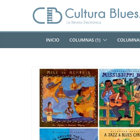
Saltar
al
contenido
INICIO
COLUMNAS (1)
COLUMNAS