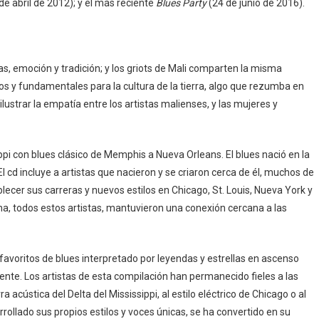
de abril de 2012); y el más reciente
Blues Party
(24 de junio de 2016).
ias, emoción y tradición; y los griots de Mali comparten la misma
s y fundamentales para la cultura de la tierra, algo que rezumba en
lustrar la empatía entre los artistas malienses, y las mujeres y
ippi con blues clásico de Memphis a Nueva Orleans. El blues nació en la
. El cd incluye a artistas que nacieron y se criaron cerca de él, muchos de
lecer sus carreras y nuevos estilos en Chicago, St. Louis, Nueva York y
na, todos estos artistas, mantuvieron una conexión cercana a las
favoritos de blues interpretado por leyendas y estrellas en ascenso
ente. Los artistas de esta compilación han permanecido fieles a las
a acústica del Delta del Mississippi, al estilo eléctrico de Chicago o al
rollado sus propios estilos y voces únicas, se ha convertido en su