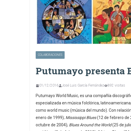
COLABORACIONES
Putumayo presenta B
01/12/2016
José Luis García Fernández
892 visitas
Putumayo World Music, es una compañía discográfic
especializada en música folclórica, latinoamerican
como world music (música del mundo). Con relación 
enero de 1999);
Mississippi Blues
(12 de febrero de
octubre de 2004);
Blues Around the World
(25 de jul