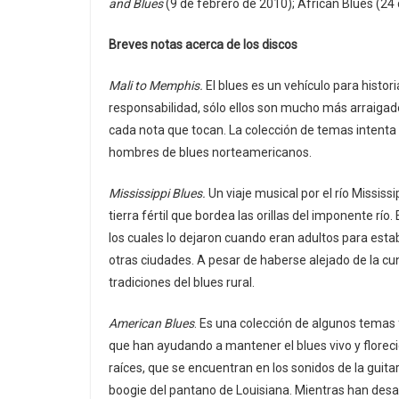
and Blues
(9 de febrero de 2010); African Blues (24 
Breves notas acerca de los discos
Mali to Memphis.
El blues es un vehículo para histor
responsabilidad, sólo ellos son mucho más arraigado
cada nota que tocan. La colección de temas intenta i
hombres de blues norteamericanos.
Mississippi Blues.
Un viaje musical por el río Mississ
tierra fértil que bordea las orillas del imponente río
los cuales lo dejaron cuando eran adultos para estab
otras ciudades. A pesar de haberse alejado de la cu
tradiciones del blues rural.
American Blues
. Es una colección de algunos temas 
que han ayudando a mantener el blues vivo y floreci
raíces, que se encuentran en los sonidos de la guitarr
boogie del pantano de Louisiana. Mientras han desar