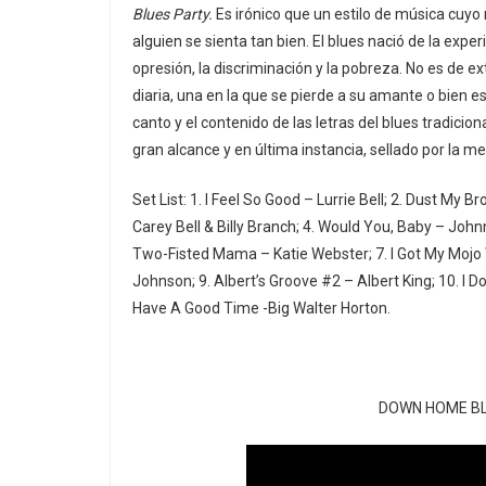
Blues Party.
Es irónico que un estilo de música cuyo
alguien se sienta tan bien. El blues nació de la exp
opresión, la discriminación y la pobreza. No es de ex
diaria, una en la que se pierde a su amante o bien est
canto y el contenido de las letras del blues tradici
gran alcance y en última instancia, sellado por la me
Set List: 1. I Feel So Good – Lurrie Bell; 2. Dust M
Carey Bell & Billy Branch; 4. Would You, Baby – Joh
Two-Fisted Mama – Katie Webster; 7. I Got My Mojo
Johnson; 9. Albert’s Groove #2 – Albert King; 10. I
Have A Good Time -Big Walter Horton.
DOWN HOME BLUE