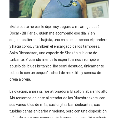
«Este cuate no es» le dije muy seguro a mi amigo José
Óscar «Bill Faria», quien me acompañó ese día. Y en
seguida salieron el bajista, una chica que tocaba el pandero
y hacía coros, y también el encargado de los tambores,
Soko Richardson, una especie de Shazán cubierto de
turbante. Y cuando menos lo esperábamos irrumpió el
abuelo del blues británico, iba semi desnudo, únicamente
cubierto con un pequeño short de mezclilla y sonrisa de
oreja a oreja.
La ovación, ahora sí, fue atronadora. El sol brillaba en lo alto.
Ahí teníamos delante al creador de los Bluesbreakers, con
sus varios kilos de más, sus lonjitas bamboleantes, sus
tupidas canas en barba y melena, pero con una disposición
a flor de piel y una experiencia tremenda que salió a relucir