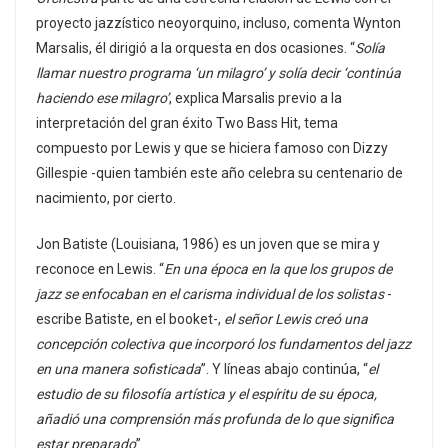
proyecto jazzístico neoyorquino, incluso, comenta Wynton
Marsalis, él dirigió a la orquesta en dos ocasiones. “
Solía
llamar nuestro programa ‘un milagro’ y solía decir ‘continúa
haciendo ese milagro’
, explica Marsalis previo a la
interpretación del gran éxito Two Bass Hit, tema
compuesto por Lewis y que se hiciera famoso con Dizzy
Gillespie -quien también este año celebra su centenario de
nacimiento, por cierto.
Jon Batiste (Louisiana, 1986) es un joven que se mira y
reconoce en Lewis. “
En una época en la que los grupos de
jazz se enfocaban en el carisma individual de los solistas
-
escribe Batiste, en el booket-,
el señor Lewis creó una
concepción colectiva que incorporó los fundamentos del jazz
en una manera sofisticada
”. Y líneas abajo continúa, “
el
estudio de su filosofía artística y el espíritu de su época,
añadió una comprensión más profunda de lo que significa
estar preparado
”.