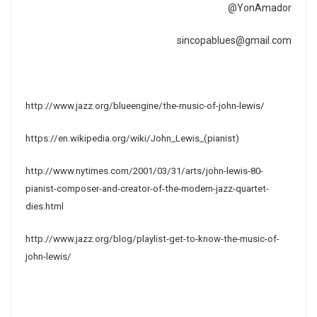
@YonAmador
sincopablues@gmail.com
http://www.jazz.org/blueengine/the-music-of-john-lewis/
https://en.wikipedia.org/wiki/John_Lewis_(pianist)
http://www.nytimes.com/2001/03/31/arts/john-lewis-80-
pianist-composer-and-creator-of-the-modern-jazz-quartet-
dies.html
http://www.jazz.org/blog/playlist-get-to-know-the-music-of-
john-lewis/