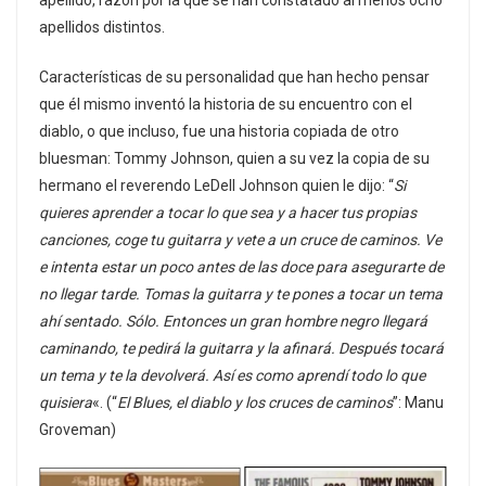
apellido, razón por la que se han constatado al menos ocho
apellidos distintos.
Características de su personalidad que han hecho pensar
que él mismo inventó la historia de su encuentro con el
diablo, o que incluso, fue una historia copiada de otro
bluesman: Tommy Johnson, quien a su vez la copia de su
hermano el reverendo LeDell Johnson quien le dijo: “
Si
quieres aprender a tocar lo que sea y a hacer tus propias
canciones, coge tu guitarra y vete a un cruce de caminos. Ve
e intenta estar un poco antes de las doce para asegurarte de
no llegar tarde. Tomas la guitarra y te pones a tocar un tema
ahí sentado. Sólo. Entonces un gran hombre negro llegará
caminando, te pedirá la guitarra y la afinará. Después tocará
un tema y te la devolverá. Así es como aprendí todo lo que
quisiera
«. (“
El Blues, el diablo y los cruces de caminos
”: Manu
Groveman)