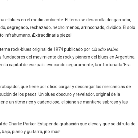
a el blues en el medio ambiente. El tema se desarrolla desgarrador,
ado, segregado, rechazado, hecho menos, arrinconado, dividido. El solo
nto infrahumano. ¡Extraodinaria pieza!
 tema rock-blues original de 1974 publicado por
Claudio Gabis
,
s fundadores del movimiento de rock y pionero del blues en Argentina.
n la capital de ese país, evocando seguramente, la infortunada ‘Era
trabajador, que tiene por oficio cargar y descargar las mercancías de
ción de los pesos. Un blues obscuro y revelador, original de la
Tiene un ritmo rico y cadencioso, el piano se mantiene sabroso y las
l de Charlie Parker. Estupenda grabación que eleva y que se difruta de
, bajo, piano y guitarra, ¡no más!