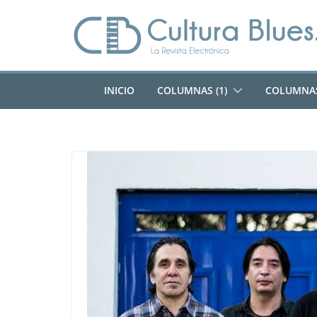
Saltar
al
contenido
INICIO
COLUMNAS (1)
COLUMNAS