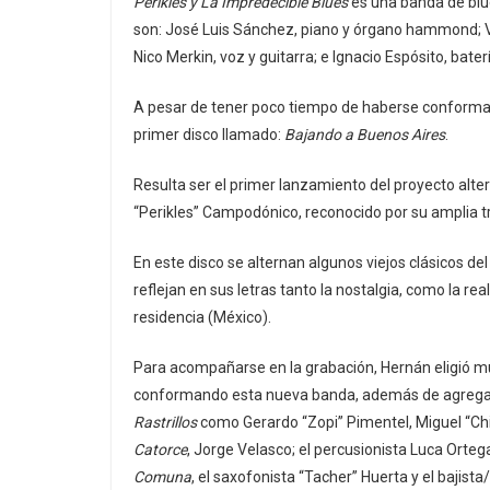
Perikles y La Impredecible Blues
es una banda de blu
son: José Luis Sánchez, piano y órgano hammond; Va
Nico Merkin, voz y guitarra; e Ignacio Espósito, bater
A pesar de tener poco tiempo de haberse conformad
primer disco llamado:
Bajando a Buenos Aires
.
Resulta ser el primer lanzamiento del proyecto alte
“Perikles” Campodónico, reconocido por su amplia 
En este disco se alternan algunos viejos clásicos de
reflejan en sus letras tanto la nostalgia, como la re
residencia (México).
Para acompañarse en la grabación, Hernán eligió mús
conformando esta nueva banda, además de agregarle
Rastrillos
como Gerardo “Zopi” Pimentel, Miguel “Chi
Catorce
, Jorge Velasco; el percusionista Luca Orte
Comuna
, el saxofonista “Tacher” Huerta y el bajista