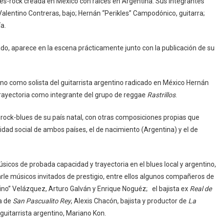
es-rock creada en México con raíces en Argentina. Sus integrantes
lentino Contreras, bajo; Hernán “Perikles” Campodónico, guitarra;
ía.
o, aparece en la escena prácticamente junto con la publicación de su
rno como solista del guitarrista argentino radicado en México Hernán
trayectoria como integrante del grupo de reggae
Rastrillos
.
l rock-blues de su país natal, con otras composiciones propias que
alidad social de ambos países, el de nacimiento (Argentina) y el de
icos de probada capacidad y trayectoria en el blues local y argentino,
 músicos invitados de prestigio, entre ellos algunos compañeros de
no” Velázquez, Arturo Galván y Enrique Noguéz; el bajista ex
Real de
ga de
San Pascualito Rey
, Alexis Chacón, bajista y productor de
La
/guitarrista argentino, Mariano Kon.