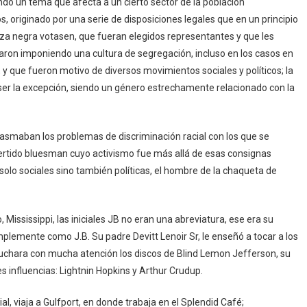
iendo un tema que afecta a un cierto sector de la población
 originado por una serie de disposiciones legales que en un principio
za negra votasen, que fueran elegidos representantes y que les
aron imponiendo una cultura de segregación, incluso en los casos en
, y que fueron motivo de diversos movimientos sociales y políticos; la
 ser la excepción, siendo un género estrechamente relacionado con la
asmaban los problemas de discriminación racial con los que se
ertido bluesman cuyo activismo fue más allá de esas consignas
olo sociales sino también políticas, el hombre de la chaqueta de
 Mississippi, las iniciales JB no eran una abreviatura, ese era su
plemente como J.B. Su padre Devitt Lenoir Sr, le enseñó a tocar a los
cuchara con mucha atención los discos de Blind Lemon Jefferson, su
s influencias: Lightnin Hopkins y Arthur Crudup.
al, viaja a Gulfport, en donde trabaja en el Splendid Café;