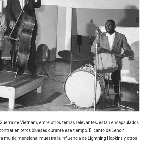
 la Guerra de Vietnam, entre otros temas relevantes, están encapsulados
ncontrar en otros blueses durante ese tiempo. El canto de Lenoir
ra multidimensional muestra la influencia de Lightning Hopkins y otros