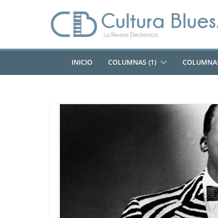
Saltar
al
contenido
INICIO
COLUMNAS (1)
COLUMNAS