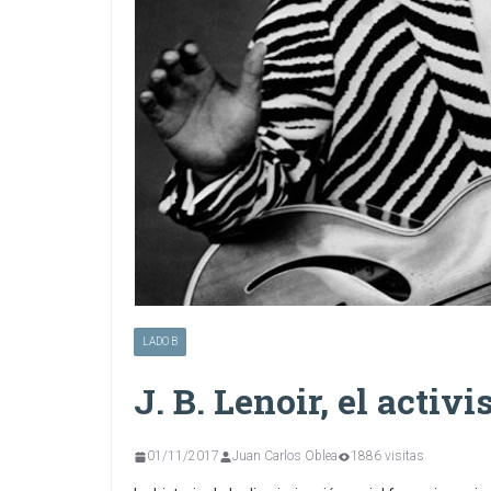
LADO B
J. B. Lenoir, el activi
01/11/2017
Juan Carlos Oblea
1886 visitas