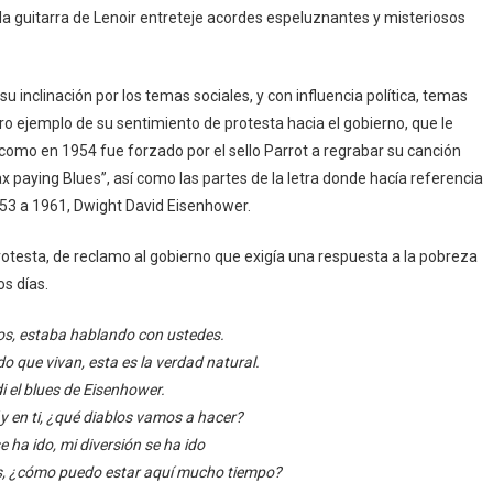
 la guitarra de Lenoir entreteje acordes espeluznantes y misteriosos
 inclinación por los temas sociales, y con influencia política, temas
o ejemplo de su sentimiento de protesta hacia el gobierno, que le
 como en 1954 fue forzado por el sello Parrot a regrabar su canción
ax paying Blues”, así como las partes de la letra donde hacía referencia
953 a 1961, Dwight David Eisenhower.
 protesta, de reclamo al gobierno que exigía una respuesta a la pobreza
s días.
os, estaba hablando con ustedes.
do que vivan, esta es la verdad natural.
i el blues de Eisenhower.
 en ti, ¿qué diablos vamos a hacer?
e ha ido, mi diversión se ha ido
s, ¿cómo puedo estar aquí mucho tiempo?