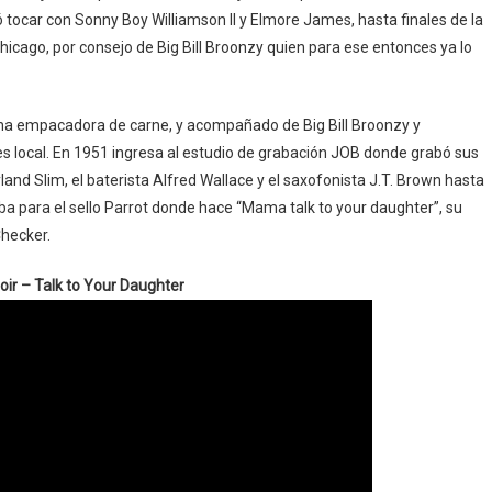
ocar con Sonny Boy Williamson II y Elmore James, hasta finales de la
icago, por consejo de Big Bill Broonzy quien para ese entonces ya lo
na empacadora de carne, y acompañado de Big Bill Broonzy y
s local. En 1951 ingresa al estudio de grabación JOB donde grabó sus
nd Slim, el baterista Alfred Wallace y el saxofonista J.T. Brown hasta
a para el sello Parrot donde hace “Mama talk to your daughter”, su
hecker.
noir – Talk to Your Daughter