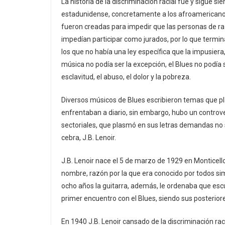
La historia de la discriminación racial fue y sigue s
estadunidense, concretamente a los afroamericanos,
fueron creadas para impedir que las personas de ra
impedían participar como jurados, por lo que termin
los que no había una ley específica que la impusiera
música no podía ser la excepción, el Blues no podía
esclavitud, el abuso, el dolor y la pobreza.
Diversos músicos de Blues escribieron temas que pl
enfrentaban a diario, sin embargo, hubo un controv
sectoriales, que plasmó en sus letras demandas no s
cebra, J.B. Lenoir.
J.B. Lenoir nace el 5 de marzo de 1929 en Monticello,
nombre, razón por la que era conocido por todos sim
ocho años la guitarra, además, le ordenaba que es
primer encuentro con el Blues, siendo sus posteriore
En 1940 J.B. Lenoir cansado de la discriminación raci