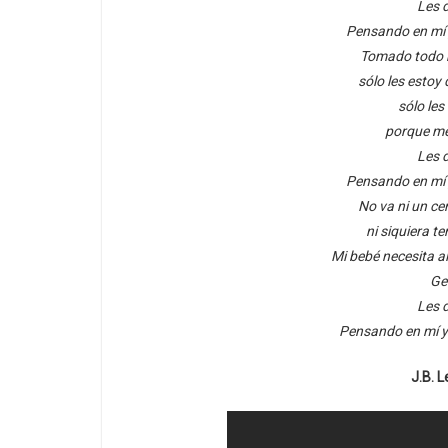
Les d
Pensando en mí y
Tomado todo m
sólo les estoy
sólo les
porque me 
Les d
Pensando en mí y
No va ni un cen
ni siquiera te
Mi bebé necesita a
Gen
Les d
Pensando en mí y 
J.B. 