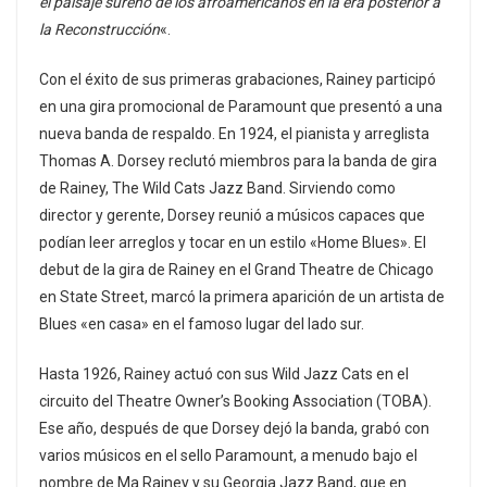
el paisaje sureño de los afroamericanos en la era posterior a
la Reconstrucción
«.
Con el éxito de sus primeras grabaciones, Rainey participó
en una gira promocional de Paramount que presentó a una
nueva banda de respaldo. En 1924, el pianista y arreglista
Thomas A. Dorsey reclutó miembros para la banda de gira
de Rainey, The Wild Cats Jazz Band. Sirviendo como
director y gerente, Dorsey reunió a músicos capaces que
podían leer arreglos y tocar en un estilo «Home Blues». El
debut de la gira de Rainey en el Grand Theatre de Chicago
en State Street, marcó la primera aparición de un artista de
Blues «en casa» en el famoso lugar del lado sur.
Hasta 1926, Rainey actuó con sus Wild Jazz Cats en el
circuito del Theatre Owner’s Booking Association (TOBA).
Ese año, después de que Dorsey dejó la banda, grabó con
varios músicos en el sello Paramount, a menudo bajo el
nombre de Ma Rainey y su Georgia Jazz Band, que en