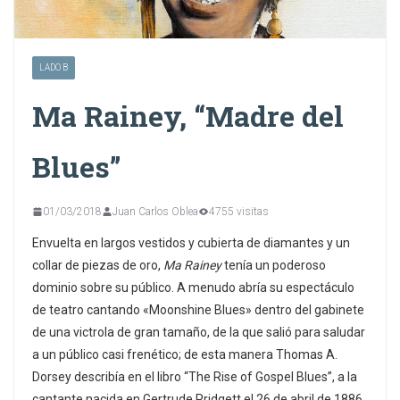
LADO B
Ma Rainey, “Madre del
Blues”
01/03/2018
Juan Carlos Oblea
4755 visitas
Envuelta en largos vestidos y cubierta de diamantes y un
collar de piezas de oro,
Ma Rainey
tenía un poderoso
dominio sobre su público. A menudo abría su espectáculo
de teatro cantando «Moonshine Blues» dentro del gabinete
de una victrola de gran tamaño, de la que salió para saludar
a un público casi frenético; de esta manera Thomas A.
Dorsey describía en el libro “The Rise of Gospel Blues”, a la
cantante nacida en Gertrude Pridgett el 26 de abril de 1886,