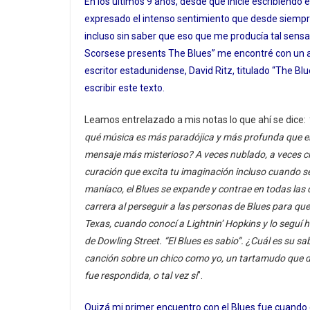
En los últimos 9 años, desde que inicié escribiendo e
expresado el intenso sentimiento que desde siempre 
incluso sin saber que eso que me producía tal sensa
Scorsese presents The Blues” me encontré con un art
escritor estadunidense, David Ritz, titulado “The Blu
escribir este texto.
Leamos entrelazado a mis notas lo que ahí se dice:
qué música es más paradójica y más profunda que el
mensaje más misterioso?
A veces nublado, a veces cl
curación que excita tu imaginación incluso cuando se
maníaco, el Blues se expande y contrae en todas las d
carrera al perseguir a las personas de Blues para que
Texas, cuando conocí a Lightnin’ Hopkins y lo seguí 
de Dowling Street. “El Blues es sabio”. ¿Cuál es su s
canción sobre un chico como yo, un tartamudo que 
fue respondida, o tal vez sí
”.
Quizá mi primer encuentro con el Blues fue cuando 