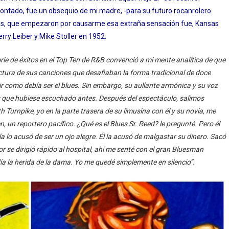
contado, fue un obsequio de mi madre, -para su futuro rocanrolero
otras, que empezaron por causarme esa extraña sensación fue, Kansas
rry Leiber y Mike Stoller en 1952.
rie de éxitos en el Top Ten de R&B convenció a mi mente analítica de que
ctura de sus canciones que desafiaban la forma tradicional de doce
ir como debía ser el blues.
Sin embargo, su aullante armónica y su voz
es que hubiese escuchado antes.
Después del espectáculo, salimos
 Turnpike, yo en la parte trasera de su limusina con él y su novia, me
n reportero pacífico. ¿Qué es el Blues Sr. Reed? le pregunté. Pero él
 lo acusó de ser un ojo alegre. Él la acusó de malgastar su dinero. Sacó
tor se dirigió rápido al hospital, ahí me senté con el gran Bluesman
ía la herida de la dama. Yo me quedé simplemente en silencio”.