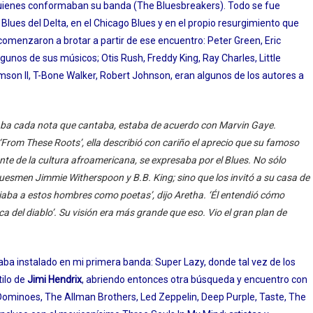
quienes conformaban su banda (The Bluesbreakers). Todo se fue
 Blues del Delta, en el Chicago Blues y en el propio resurgimiento que
menzaron a brotar a partir de ese encuentro: Peter Green, Eric
gunos de sus músicos; Otis Rush, Freddy King, Ray Charles, Little
amson II, T-Bone Walker, Robert Johnson, eran algunos de los autores a
aba cada nota que cantaba, estaba de acuerdo con Marvin Gaye.
om These Roots’, ella describió con cariño el aprecio que su famoso
iante de la cultura afroamericana, se expresaba por el Blues. No sólo
uesmen Jimmie Witherspoon y B.B. King; sino que los invitó a su casa de
ciaba a estos hombres como poetas’, dijo Aretha. ‘Él entendió cómo
a del diablo’. Su visión era más grande que eso. Vio el gran plan de
aba instalado en mi primera banda: Super Lazy, donde tal vez de los
tilo de
Jimi Hendrix
, abriendo entonces otra búsqueda y encuentro con
Dominoes, The Allman Brothers, Led Zeppelin, Deep Purple, Taste, The