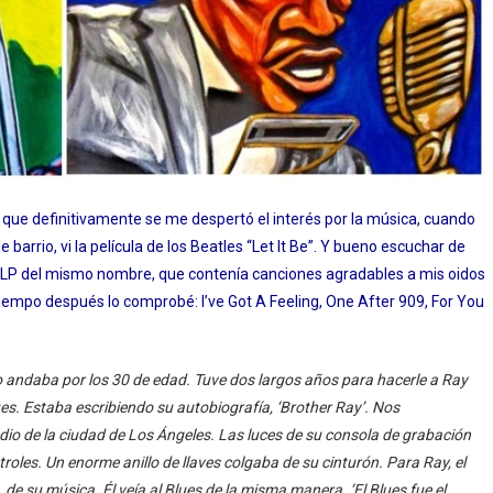
 que definitivamente se me despertó el interés por la música, cuando
 barrio, vi la película de los Beatles “Let It Be”. Y bueno escuchar de
l LP del mismo nombre, que contenía canciones agradables a mis oidos
tiempo después lo comprobé: I’ve Got A Feeling, One After 909, For You
 andaba por los 30 de edad. Tuve dos largos años para hacerle a Ray
es. Estaba escribiendo su autobiografía, ‘Brother Ray’. Nos
o de la ciudad de Los Ángeles. Las luces de su consola de grabación
les. Un enorme anillo de llaves colgaba de su cinturón. Para Ray, el
, de su música. Él veía al Blues de la misma manera. ‘El Blues fue el