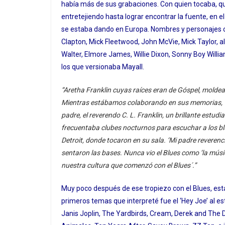
había más de sus grabaciones. Con quien tocaba, 
entretejiendo hasta lograr encontrar la fuente, en el
se estaba dando en Europa. Nombres y personajes co
Clapton, Mick Fleetwood, John McVie, Mick Taylor, al
Walter, Elmore James, Willie Dixon, Sonny Boy Willi
los que versionaba Mayall.
“Aretha Franklin
cuyas raíces eran de Góspel, molde
Mientras estábamos colaborando en sus memorias, ‘Fr
padre, el reverendo C. L. Franklin, un brillante estud
frecuentaba clubes nocturnos para escuchar a los bl
Detroit, donde tocaron en su sala. ‘Mi padre reveren
sentaron las bases. Nunca vio el Blues como ‘la músic
nuestra cultura que comenzó con el Blues´.”
Muy poco después de ese tropiezo con el Blues, est
primeros temas que interpreté fue el ‘Hey Joe’ al es
Janis Joplin, The Yardbirds, Cream, Derek and The 