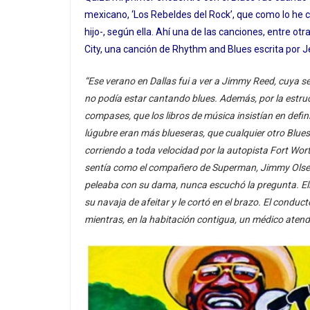
mexicano, ‘Los Rebeldes del Rock’, que como lo he 
hijo-, según ella. Ahí una de las canciones, entre 
City, una canción de Rhythm and Blues escrita por Je
“Ese verano en Dallas fui a ver a Jimmy Reed, cuya se
no podía estar cantando blues.
Además, por la estru
compases, que los libros de música insistían en defin
lúgubre eran más blueseras, que cualquier otro Blu
corriendo a toda velocidad por la autopista Fort Worth
sentía como el compañero de Superman, Jimmy Olsen, u
peleaba con su dama, nunca escuchó la pregunta. Ella
su navaja de afeitar y le cortó en el brazo. El conduc
mientras, en la habitación contigua, un médico atend