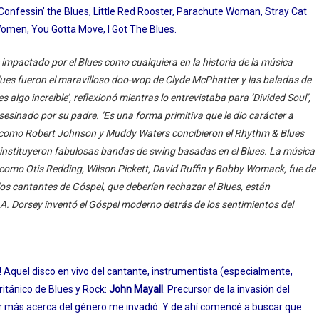
 Confessin’ the Blues, Little Red Rooster, Parachute Woman, Stray Cat
Women, You Gotta Move, I Got The Blues.
 impactado por el Blues como cualquiera en la historia de la música
lues fueron el maravilloso doo-wop de Clyde McPhatter y las baladas de
es algo increíble’, reflexionó mientras lo entrevistaba para ‘Divided Soul’,
esinado por su padre. ‘Es una forma primitiva que le dio carácter a
 como Robert Johnson y Muddy Waters concibieron el Rhythm & Blues
n instituyeron fabulosas bandas de swing basadas en el Blues. La música
como Otis Redding, Wilson Pickett, David Ruffin y Bobby Womack, fue de
os cantantes de Góspel, que deberían rechazar el Blues, están
A. Dorsey inventó el Góspel moderno detrás de los sentimientos del
 Aquel disco en vivo del cantante, instrumentista (especialmente,
británico de Blues y Rock:
John Mayall
. Precursor de la invasión del
er más acerca del género me invadió. Y de ahí comencé a buscar que