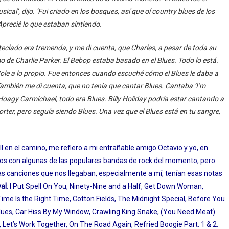
cal’, dijo. ‘Fui criado en los bosques, así que oí country blues de los
recié lo que estaban sintiendo.
eclado era tremenda, y me di cuenta, que Charles, a pesar de toda su
o de Charlie Parker. El Bebop estaba basado en el Blues. Todo lo está.
 Cole a lo propio. Fue entonces cuando escuché cómo el Blues le daba a
 También me di cuenta, que no tenía que cantar Blues. Cantaba ‘I’m
oagy Carmichael, todo era Blues. Billy Holiday podría estar cantando a
rter, pero seguía siendo Blues. Una vez que el Blues está en tu sangre,
en el camino, me refiero a mi entrañable amigo Octavio y yo, en
amos con algunas de las populares bandas de rock del momento, pero
s canciones que nos llegaban, especialmente a mí, tenían esas notas
al
: I Put Spell On You, Ninety-Nine and a Half, Get Down Woman,
e Is the Right Time, Cotton Fields, The Midnight Special, Before You
ues, Car Hiss By My Window, Crawling King Snake, (You Need Meat)
 Let’s Work Together, On The Road Again, Refried Boogie Part. 1 & 2.