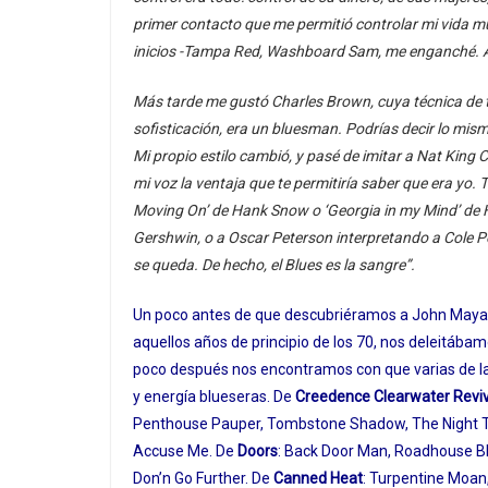
primer contacto que me permitió controlar mi vida musi
inicios -Tampa Red, Washboard Sam, me enganché. Ap
Más tarde me gustó Charles Brown, cuya técnica de t
sofisticación, era un bluesman. Podrías decir lo mism
Mi propio estilo cambió, y pasé de imitar a Nat King
mi voz la ventaja que te permitiría saber que era yo.
Moving On’ de Hank Snow o ‘Georgia in my Mind’ de H
Gershwin, o a Oscar Peterson interpretando a Cole Po
se queda. De hecho, el Blues es la sangre”.
Un poco antes de que descubriéramos a John Mayall 
aquellos años de principio de los 70, nos deleitáb
poco después nos encontramos con que varias de la
y energía blueseras. De
Creedence Clearwater Reviv
Penthouse Pauper, Tombstone Shadow, The Night Tim
Accuse Me. De
Doors
: Back Door Man, Roadhouse Bl
Don’n Go Further. De
Canned Heat
: Turpentine Moan,