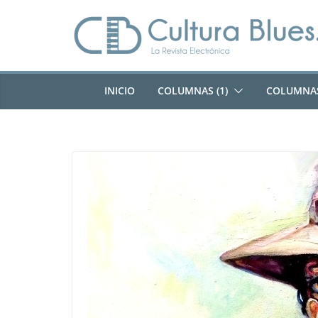
Saltar
al
contenido
INICIO
COLUMNAS (1)
COLUMNAS