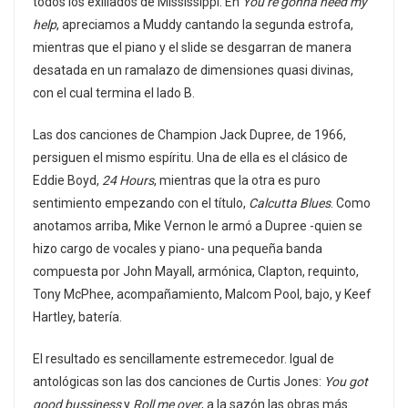
todos los exiliados de Mississippi. En
You’re gonna need my
help
, apreciamos a Muddy cantando la segunda estrofa,
mientras que el piano y el slide se desgarran de manera
desatada en un ramalazo de dimensiones quasi divinas,
con el cual termina el lado B.
Las dos canciones de Champion Jack Dupree, de 1966,
persiguen el mismo espíritu. Una de ella es el clásico de
Eddie Boyd,
24 Hours
, mientras que la otra es puro
sentimiento empezando con el título,
Calcutta Blues
. Como
anotamos arriba, Mike Vernon le armó a Dupree -quien se
hizo cargo de vocales y piano- una pequeña banda
compuesta por John Mayall, armónica, Clapton, requinto,
Tony McPhee, acompañamiento, Malcom Pool, bajo, y Keef
Hartley, batería.
El resultado es sencillamente estremecedor. Igual de
antológicas son las dos canciones de Curtis Jones:
You got
good bussiness
y
Roll me over
, a la sazón las obras más