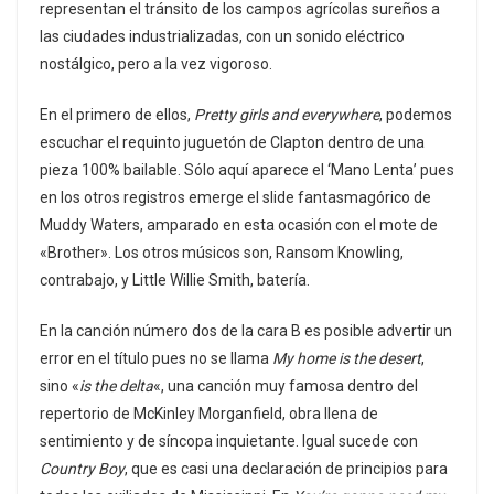
representan el tránsito de los campos agrícolas sureños a
las ciudades industrializadas, con un sonido eléctrico
nostálgico, pero a la vez vigoroso.
En el primero de ellos,
Pretty girls and everywhere
, podemos
escuchar el requinto juguetón de Clapton dentro de una
pieza 100% bailable. Sólo aquí aparece el ‘Mano Lenta’ pues
en los otros registros emerge el slide fantasmagórico de
Muddy Waters, amparado en esta ocasión con el mote de
«Brother». Los otros músicos son, Ransom Knowling,
contrabajo, y Little Willie Smith, batería.
En la canción número dos de la cara B es posible advertir un
error en el título pues no se llama
My home is the desert
,
sino «
is the delta
«, una canción muy famosa dentro del
repertorio de McKinley Morganfield, obra llena de
sentimiento y de síncopa inquietante. Igual sucede con
Country Boy
, que es casi una declaración de principios para