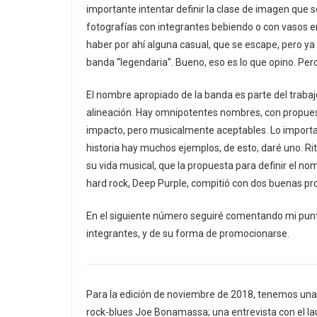
importante intentar definir la clase de imagen que
fotografías con integrantes bebiendo o con vasos e
haber por ahí alguna casual, que se escape, pero y
banda “legendaria”. Bueno, eso es lo que opino. Pero
El nombre apropiado de la banda es parte del trabaj
alineación. Hay omnipotentes nombres, con propuest
impacto, pero musicalmente aceptables. Lo important
historia hay muchos ejemplos, de esto, daré uno. Ri
su vida musical, que la propuesta para definir el no
hard rock, Deep Purple, compitió con dos buenas pro
En el siguiente número seguiré comentando mi punto
integrantes, y de su forma de promocionarse.
Para la edición de noviembre de 2018, tenemos una
rock-blues Joe Bonamassa; una entrevista con el la