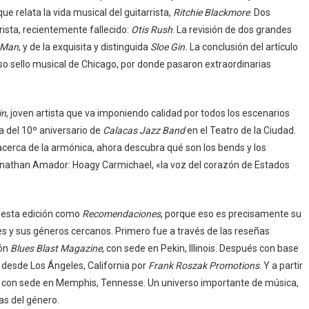
 relata la vida musical del guitarrista,
Ritchie Blackmore
. Dos
rista, recientemente fallecido:
Otis Rush
. La revisión de dos grandes
 Man
, y de la exquisita y distinguida
Sloe Gin.
La conclusión del artículo
so sello musical de Chicago, por donde pasaron extraordinarias
in
, joven artista que va imponiendo calidad por todos los escenarios
a del 10º aniversario de
Calacas Jazz Band
en el Teatro de la Ciudad.
cerca de la armónica, ahora descubra qué son los bends y los
onathan Amador: Hoagy Carmichael, «la voz del corazón de Estados
 esta edición como
Recomendaciones
, porque eso es precisamente su
 y sus géneros cercanos. Primero fue a través de las reseñas
ión
Blues Blast Magazine
, con sede en Pekin, Illinois. Después con base
 desde Los Ángeles, California por
Frank Roszak Promotions
. Y a partir
, con sede en Memphis, Tennesse. Un universo importante de música,
as del género.