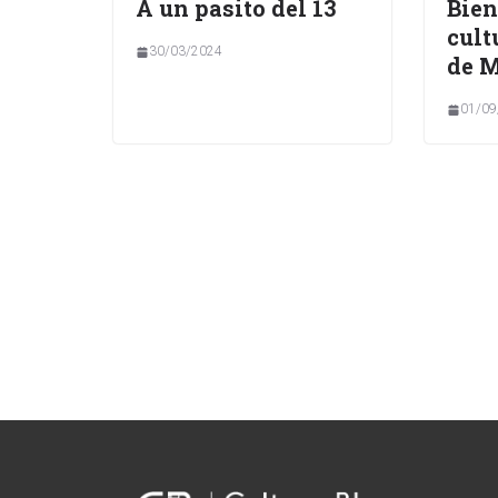
A un pasito del 13
Bien
cult
30/03/2024
de 
01/09