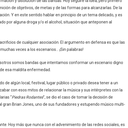
ación y disolución de las bandas. Hoy seguiré la idea, pero primero
inición de objetivos, de metas y de las formas para alcanzarlas. De la
ción. Y en este sentido hablar en principio de un tema delicado, y es
do por alguna droga y/o el alcohol, situación que anteponen al
acrificios de cualquier asociación. El argumento en defensa es que las
 muchas veces a los escenarios… ¡Sin palabras!
 nosotros somos bandas que intentamos conformar un escenario digno
lo de esa maldita enfermedad.
de algún local, festival, lugar público o privado desea tener a un
abar con esos mitos de relacionar la música y sus intérpretes con la
darias “
Piedras Rodantes
”, se dio el caso de tomar la decisión de
 al gran Brian Jones, uno de sus fundadores y estupendo músico multi-
nte. Hoy más que nunca con el advenimiento de las redes sociales, es