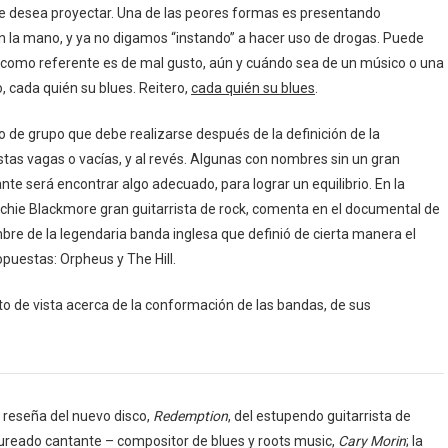
 se desea proyectar. Una de las peores formas es presentando
n la mano, y ya no digamos “instando” a hacer uso de drogas. Puede
a como referente es de mal gusto, aún y cuándo sea de un músico o una
, cada quién su blues. Reitero,
cada quién su blues
.
o de grupo que debe realizarse después de la definición de la
as vagas o vacías, y al revés. Algunas con nombres sin un gran
e será encontrar algo adecuado, para lograr un equilibrio. En la
tchie Blackmore gran guitarrista de rock, comenta en el documental de
mbre de la legendaria banda inglesa que definió de cierta manera el
puestas: Orpheus y The Hill.
 de vista acerca de la conformación de las bandas, de sus
 reseña del nuevo disco,
Redemption
, del estupendo guitarrista de
ureado cantante – compositor de blues y roots music,
Cary Morin
; la