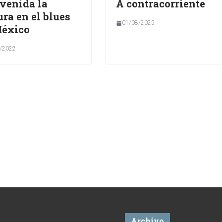
venida la
A contracorriente
ura en el blues
01/08/2025
México
/2022
Archivo