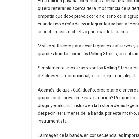
En la edición pasada comentaba acerca de la conform
quiero reiterarles acerca de la importancia de la def
empatía que debe prevalecer en el seno de la agrupa
cuando uno o más de los integrantes se han aficiona
aspecto musical, objetivo principal de la banda.
Motivo suficiente para desintegrar los esfuerzos y s
grandes bandas como los Rolling Stones, así subían
Simplemente, ellos eran y son los Rolling Stones,
del blues y el rock nacional, y que mejor que alejar
Además, de que ¿Cuál dueño, propietario o encargado 
grupo dónde prevalece esta situación? Por qué no ac
droga y el alcohol. Incluso en la historia de las legen
despedir literalmente de la banda, por este motivo,
instrumentista.
La imagen de la banda, en consecuencia, es importa