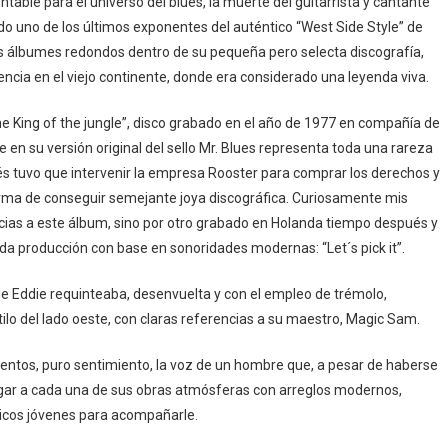
ntable para el universo del blues, la muerte del guitarrista y cantante
do uno de los últimos exponentes del auténtico “West Side Style” de
os álbumes redondos dentro de su pequeña pero selecta discografía,
ncia en el viejo continente, donde era considerado una leyenda viva.
e King of the jungle”, disco grabado en el año de 1977 en compañía de
ue en su versión original del sello Mr. Blues representa toda una rareza
s tuvo que intervenir la empresa Rooster para comprar los derechos y
forma de conseguir semejante joya discográfica. Curiosamente mis
cias a este álbum, sino por otro grabado en Holanda tiempo después y
da producción con base en sonoridades modernas: “Let´s pick it”.
 Eddie requinteaba, desenvuelta y con el empleo de trémolo,
lo del lado oeste, con claras referencias a su maestro, Magic Sam.
ientos, puro sentimiento, la voz de un hombre que, a pesar de haberse
rgar a cada una de sus obras atmósferas con arreglos modernos,
icos jóvenes para acompañarle.