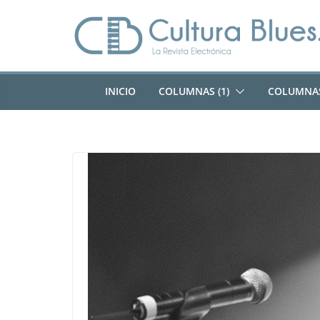
Saltar
al
contenido
INICIO
COLUMNAS (1)
COLUMNAS