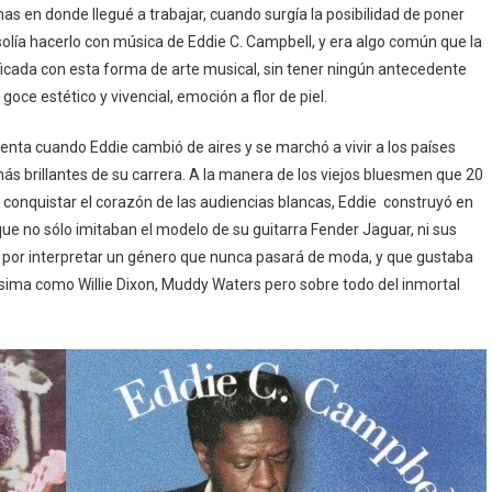
as en donde llegué a trabajar, cuando surgía la posibilidad de poner
olía hacerlo con música de Eddie C. Campbell, y era algo común que la
tificada con esta forma de arte musical, sin tener ningún antecedente
 goce estético y vivencial, emoción a flor de piel.
ta cuando Eddie cambió de aires y se marchó a vivir a los países
más brillantes de su carrera. A la manera de los viejos bluesmen que 20
 conquistar el corazón de las audiencias blancas, Eddie construyó en
ue no sólo imitaban el modelo de su guitarra Fender Jaguar, ni sus
ad por interpretar un género que nunca pasará de moda, y que gustaba
tísima como Willie Dixon, Muddy Waters pero sobre todo del inmortal