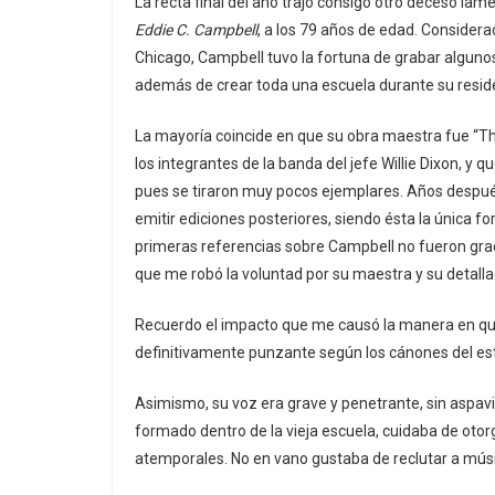
La recta final del año trajo consigo otro deceso lame
Eddie C. Campbell
, a los 79 años de edad. Considera
Chicago, Campbell tuvo la fortuna de grabar algun
además de crear toda una escuela durante su reside
La mayoría coincide en que su obra maestra fue “Th
los integrantes de la banda del jefe Willie Dixon, y q
pues se tiraron muy pocos ejemplares. Años despué
emitir ediciones posteriores, siendo ésta la única 
primeras referencias sobre Campbell no fueron gra
que me robó la voluntad por su maestra y su detalla
Recuerdo el impacto que me causó la manera en que
definitivamente punzante según los cánones del esti
Asimismo, su voz era grave y penetrante, sin aspav
formado dentro de la vieja escuela, cuidaba de oto
atemporales. No en vano gustaba de reclutar a mús