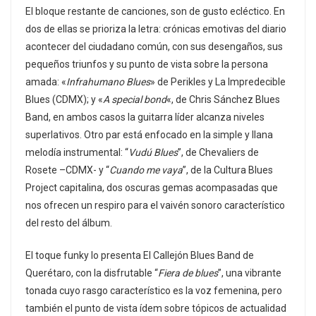
El bloque restante de canciones, son de gusto ecléctico. En
dos de ellas se prioriza la letra: crónicas emotivas del diario
acontecer del ciudadano común, con sus desengaños, sus
pequeños triunfos y su punto de vista sobre la persona
amada: «
Infrahumano Blues
» de Perikles y La Impredecible
Blues (CDMX); y «
A special bond
«, de Chris Sánchez Blues
Band, en ambos casos la guitarra líder alcanza niveles
superlativos. Otro par está enfocado en la simple y llana
melodía instrumental: “
Vudú Blues
”, de Chevaliers de
Rosete –CDMX- y “
Cuando me vaya
”, de la Cultura Blues
Project capitalina, dos oscuras gemas acompasadas que
nos ofrecen un respiro para el vaivén sonoro característico
del resto del álbum.
El toque funky lo presenta El Callejón Blues Band de
Querétaro, con la disfrutable “
Fiera de blues
”, una vibrante
tonada cuyo rasgo característico es la voz femenina, pero
también el punto de vista ídem sobre tópicos de actualidad