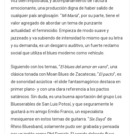
voz bien impostada, y acompañamiento de factura
emocionante, una producción digna de haber salido de
cualquier país anglosajón. “
Mi María
”, por su parte, tiene el
valor agregado de abordar un tema de punzante
actualidad: el feminicidio. Empieza de modo suave y
jazzeado y va subiendo de intensidad lo mismo que su letra
y su demanda, es un desgarro auditivo, un fuerte reclamo
social que utiliza el blues moderno como vehículo.
Siguiendo con los temas, “
El blues del amor en vano
”, una
clásica tonada con Moan Blues de Zacatecas; “
El pacto
”, es
de sonoridad acústica -el slide fantasmagórico destaca en
primer plano- y con una clara referencia a los pactos
satánicos. Sin duda, es una buena aportación del grupo Los
Blueserables de San Luis Potosí, y que seguramente le
gustará a mi amigo Emilio Franco, un especialista
mexiquense en estos temas de guitarra. “
Six Days
” de
Rhino Bluesband, solamente pudo ser grabada y pensada