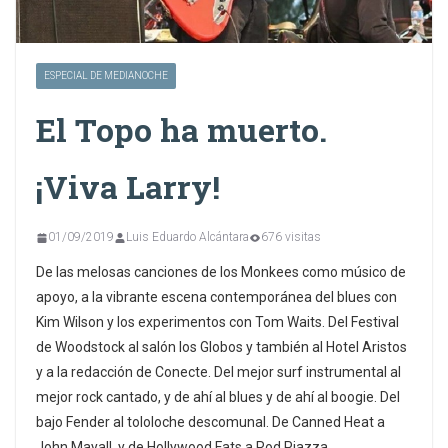
ESPECIAL DE MEDIANOCHE
El Topo ha muerto.
¡Viva Larry!
01/09/2019
Luis Eduardo Alcántara
676 visitas
De las melosas canciones de los Monkees como músico de
apoyo, a la vibrante escena contemporánea del blues con
Kim Wilson y los experimentos con Tom Waits. Del Festival
de Woodstock al salón los Globos y también al Hotel Aristos
y a la redacción de Conecte. Del mejor surf instrumental al
mejor rock cantado, y de ahí al blues y de ahí al boogie. Del
bajo Fender al tololoche descomunal. De Canned Heat a
John Mayall, y de Hollywood Fats a Rod Piazza.