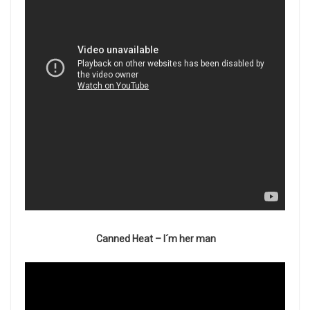
Canned Heat – I´m her man