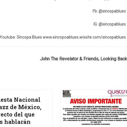
Fb: @sincopablues
IG: @sincopablues
Youtube: Síncopa Blues www.sincopoablues.wixsite.com/sincopablues
John The Revelator & Friends, Looking Back
esta Nacional
azz de México,
ecto del que
s hablarán