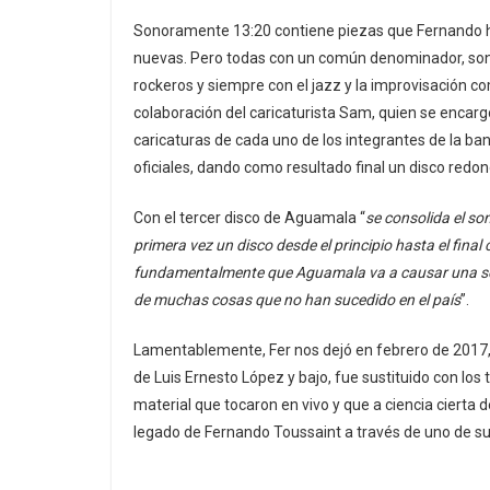
Sonoramente 13:20 contiene piezas que Fernando h
nuevas. Pero todas con un común denominador, son to
rockeros y siempre con el jazz y la improvisación co
colaboración del caricaturista Sam, quien se encargó
caricaturas de cada uno de los integrantes de la b
oficiales, dando como resultado final un disco redo
Con el tercer disco de Aguamala “
se consolida el so
primera vez un disco desde el principio hasta el fina
fundamentalmente que Aguamala va a causar una sens
de muchas cosas que no han sucedido en el país
”.
Lamentablemente, Fer nos dejó en febrero de 2017, c
de Luis Ernesto López y bajo, fue sustituido con los
material que tocaron en vivo y que a ciencia cierta
legado de Fernando Toussaint a través de uno de 