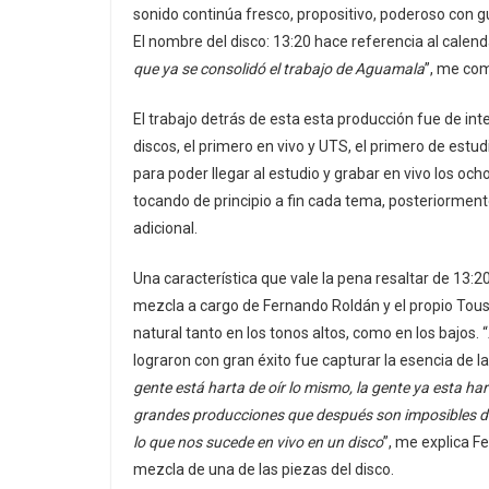
sonido continúa fresco, propositivo, poderoso con gu
El nombre del disco: 13:20 hace referencia al calend
que ya se consolidó el trabajo de Aguamala
”, me co
El trabajo detrás de esta esta producción fue de int
discos, el primero en vivo y UTS, el primero de est
para poder llegar al estudio y grabar en vivo los ocho
tocando de principio a fin cada tema, posteriormen
adicional.
Una característica que vale la pena resaltar de 13:20,
mezcla a cargo de Fernando Roldán y el propio Tou
natural tanto en los tonos altos, como en los bajos. “
lograron con gran éxito fue capturar la esencia de l
gente está harta de oír lo mismo, la gente ya esta har
grandes producciones que después son imposibles de
lo que nos sucede en vivo en un disco
”, me explica F
mezcla de una de las piezas del disco.