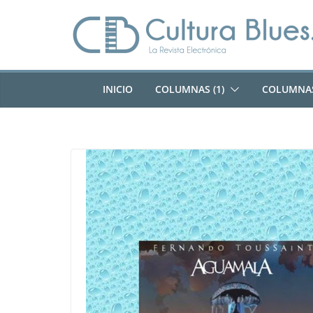
Saltar
al
contenido
INICIO
COLUMNAS (1)
COLUMNAS