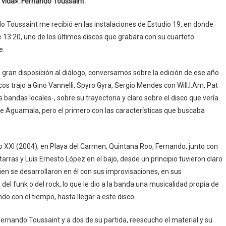
 vida»: Fernando Toussaint.
o Toussaint me recibió en las instalaciones de Estudio 19, en donde
 13:20, uno de los últimos discos que grabara con su cuarteto
e.
gran disposición al diálogo, conversamos sobre la edición de ese año
cos trajo a Gino Vannelli, Spyro Gyra, Sergio Mendes con Will.I.Am, Pat
bandas locales-, sobre su trayectoria y claro sobre el disco que vería
de Aguamala, pero el primero con las características que buscaba
 XXI (2004), en Playa del Carmen, Quintana Roo, Fernando, junto con
arras y Luis Ernesto López en el bajo, desde un principio tuvieron claro
 bien se desarrollaron en él con sus improvisaciones, en sus
el funk o del rock, lo que le dio a la banda una musicalidad propia de
ndo con el tiempo, hasta llegar a este disco.
Fernando Toussaint y a dos de su partida, reescucho el material y su