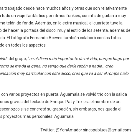
a trabajado desde hace muchos años y otras que son relativamente
do un viaje fantástico por ritmos funkies, con rifs de guitarra muy
mo telón de fondo. Además, en lo extra musical, el cuarteto tuvo la
 de hacer la portada del disco, muy al estilo de los setenta, además de
anda. El fotógrafo Fernando Aceves también colaboró con las fotos
ndo en todos los aspectos.
nido
” del grupo, “
es el disco más importante de mi vida, porque hago por
l como se me da la gana, no tengo que darle razón a nadie… creo
ación muy particular con este disco, creo que va a ser el rompe hielo
on varios proyectos en puerta. Aguamala se volvió trío con la salida
 tonos graves del teclado de Enrique Pat y Trix era el nombre de un
 desconozco si se concretó su grabación, sin embargo, nos queda el
sus proyectos más personales: Aguamala.
Twitter: @YonAmador sincopablues@gmail.com