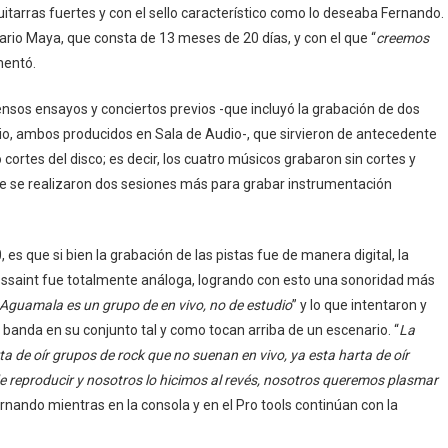
itarras fuertes y con el sello característico como lo deseaba Fernando.
ario Maya, que consta de 13 meses de 20 días, y con el que “
creemos
mentó.
ensos ensayos y conciertos previos -que incluyó la grabación de dos
udio, ambos producidos en Sala de Audio-, que sirvieron de antecedente
 cortes del disco; es decir, los cuatro músicos grabaron sin cortes y
te se realizaron dos sesiones más para grabar instrumentación
 es que si bien la grabación de las pistas fue de manera digital, la
sssaint fue totalmente análoga, logrando con esto una sonoridad más
Aguamala es un grupo de en vivo, no de estudio
” y lo que intentaron y
a banda en su conjunto tal y como tocan arriba de un escenario. “
La
ta de oír grupos de rock que no suenan en vivo, ya esta harta de oír
 reproducir y nosotros lo hicimos al revés, nosotros queremos plasmar
ernando mientras en la consola y en el Pro tools continúan con la