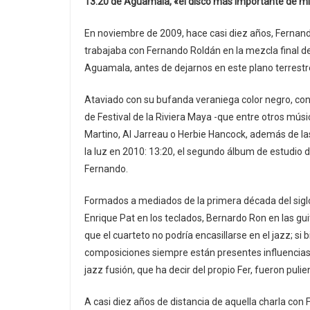
13:20 de Aguamala, «el disco más importante de mi
En noviembre de 2009, hace casi diez años, Fernand
trabajaba con Fernando Roldán en la mezcla final de
Aguamala, antes de dejarnos en este plano terrestr
Ataviado con su bufanda veraniega color negro, con 
de Festival de la Riviera Maya -que entre otros músi
Martino, Al Jarreau o Herbie Hancock, además de las 
la luz en 2010: 13:20, el segundo álbum de estudio 
Fernando.
Formados a mediados de la primera década del siglo
Enrique Pat en los teclados, Bernardo Ron en las guit
que el cuarteto no podría encasillarse en el jazz; si
composiciones siempre están presentes influencias d
jazz fusión, que ha decir del propio Fer, fueron pulie
A casi diez años de distancia de aquella charla con 