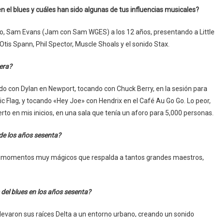
n el blues y cuáles han sido algunas de tus influencias musicales?
go, Sam Evans (Jam con Sam WGES) a los 12 años, presentando a Little
tis Spann, Phil Spector, Muscle Shoals y el sonido Stax.
rera?
do con Dylan en Newport, tocando con Chuck Berry, en la sesión para
c Flag, y tocando «Hey Joe» con Hendrix en el Café Au Go Go. Lo peor,
to en mis inicios, en una sala que tenía un aforo para 5,000 personas.
 de los años sesenta?
ron momentos muy mágicos que respalda a tantos grandes maestros,
del blues en los años sesenta?
llevaron sus raíces Delta a un entorno urbano, creando un sonido