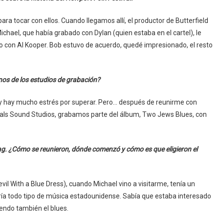
ara tocar con ellos. Cuando llegamos allí, el productor de Butterfield
chael, que había grabado con Dylan (quien estaba en el cartel), le
nto con Al Kooper. Bob estuvo de acuerdo, quedé impresionado, el resto
nos de los estudios de grabación?
o y hay mucho estrés por superar. Pero… después de reunirme con
als Sound Studios, grabamos parte del álbum, Two Jews Blues, con
ag. ¿Cómo se reunieron, dónde comenzó y cómo es que eligieron el
l With a Blue Dress), cuando Michael vino a visitarme, tenía un
a todo tipo de música estadounidense. Sabía que estaba interesado
yendo también el blues.