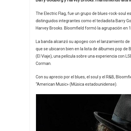
Barry Goldberg y Harvey Brooks: manteniendo alta l
The Electric Flag, fue un grupo de blues-rock-soul es
distinguidos integrantes como el tecladista Barry Gol
Harvey Brooks. Bloomfield formó la agrupación en 19
La banda alcanzó su apogeo con el lanzamiento de 1
que se ubicaron bien en la lista de álbumes pop de B
(El Viaje), una película sobre una experiencia con LS
Corman.
Con su aprecio por el blues, el soul y el R&B, Bloomf
“American Music» (Música estadounidense).