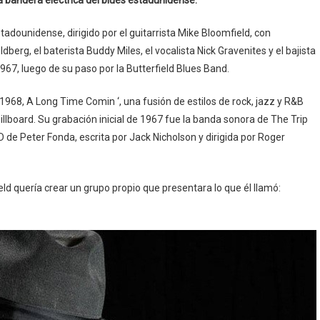
a bandera eléctrica del blues estadunidense.
tadounidense, dirigido por el guitarrista Mike Bloomfield, con
dberg, el baterista Buddy Miles, el vocalista Nick Gravenites y el bajista
67, luego de su paso por la Butterfield Blues Band.
968, A Long Time Comin ‘, una fusión de estilos de rock, jazz y R&B
illboard. Su grabación inicial de 1967 fue la banda sonora de The Trip
D de Peter Fonda, escrita por Jack Nicholson y dirigida por Roger
ield quería crear un grupo propio que presentara lo que él llamó: