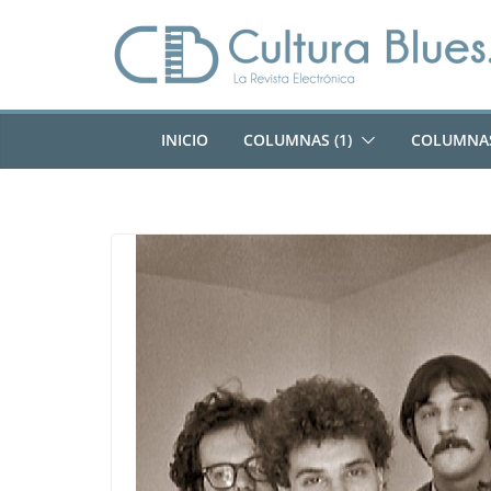
Saltar
al
contenido
INICIO
COLUMNAS (1)
COLUMNAS