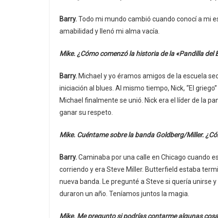
Barry.
Todo mi mundo cambió cuando conocí a mi espo
amabilidad y llenó mi alma vacía.
Mike. ¿Cómo comenzó la historia de la «Pandilla del
Barry.
Michael y yo éramos amigos de la escuela sec
iniciación al blues. Al mismo tiempo, Nick, “El grie
Michael finalmente se unió. Nick era el líder de la p
ganar su respeto.
Mike. Cuéntame sobre la banda Goldberg/Miller. ¿Có
Barry.
Caminaba por una calle en Chicago cuando escu
corriendo y era Steve Miller. Butterfield estaba te
nueva banda. Le pregunté a Steve si quería unirse y
duraron un año. Teníamos juntos la magia.
Mike. Me pregunto si podrías contarme algunas cosas 