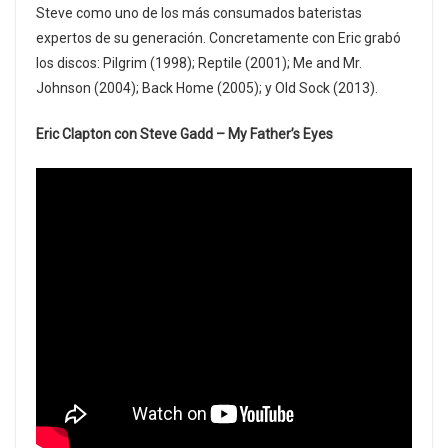
Steve como uno de los más consumados bateristas
expertos de su generación. Concretamente con Eric grabó
los discos: Pilgrim (1998); Reptile (2001); Me and Mr.
Johnson (2004); Back Home (2005); y Old Sock (2013).
Eric Clapton con Steve Gadd – My Father’s Eyes