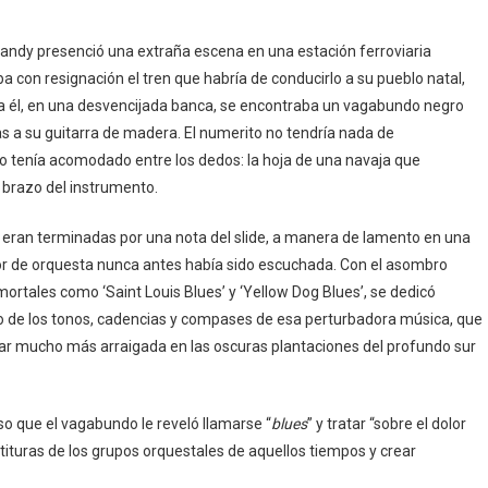
 Handy presenció una extraña escena en una estación ferroviaria
ba con resignación el tren que habría de conducirlo a su pueblo natal,
 a él, en una desvencijada banca, se encontraba un vagabundo negro
 a su guitarra de madera. El numerito no tendría nada de
ipo tenía acomodado entre los dedos: la hoja de una navaja que
brazo del instrumento.
o eran terminadas por una nota del slide, a manera de lamento en una
ctor de orquesta nunca antes había sido escuchada. Con el asombro
nmortales como ‘Saint Louis Blues’ y ‘Yellow Dog Blues’, se dedicó
o de los tonos, cadencias y compases de esa perturbadora música, que
r mucho más arraigada en las oscuras plantaciones del profundo sur
so que el vagabundo le reveló llamarse “
blues
” y tratar “sobre el dolor
artituras de los grupos orquestales de aquellos tiempos y crear