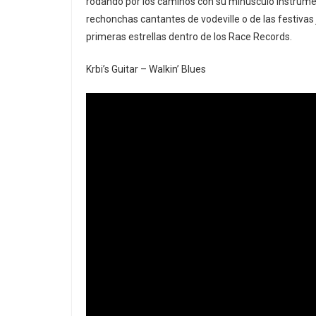
rodando por los caminos con su minúsculo instrume
rechonchas cantantes de vodeville o de las festivas
primeras estrellas dentro de los Race Records.
Krbi’s Guitar – Walkin’ Blues