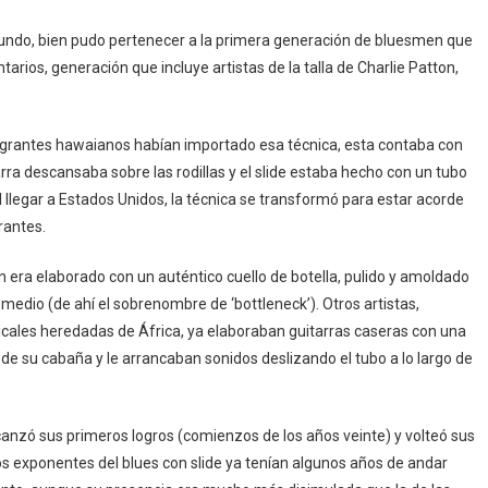
bundo, bien pudo pertenecer a la primera generación de bluesmen que
tarios, generación que incluye artistas de la talla de Charlie Patton,
migrantes hawaianos habían importado esa técnica, esta contaba con
rra descansaba sobre las rodillas y el slide estaba hecho con un tubo
llegar a Estados Unidos, la técnica se transformó para estar acorde
rantes.
bien era elaborado con un auténtico cuello de botella, pulido y amoldado
medio (de ahí el sobrenombre de ‘bottleneck’). Otros artistas,
cales heredadas de África, ya elaboraban guitarras caseras con una
 de su cabaña y le arrancaban sonidos deslizando el tubo a lo largo de
lcanzó sus primeros logros (comienzos de los años veinte) y volteó sus
, los exponentes del blues con slide ya tenían algunos años de andar