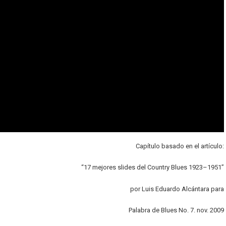
Capítulo basado en el artículo:
“17 mejores slides del Country Blues 1923–1951”
por Luis Eduardo Alcántara para
Palabra de Blues No. 7. nov. 2009