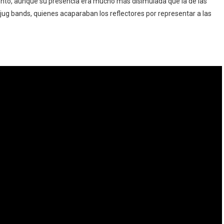
nto, aunque su presencia era mucho más disimulada que la de las
 jug bands, quienes acaparaban los reflectores por representar a las