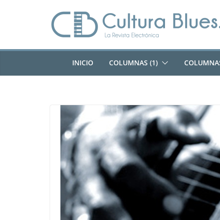
Saltar
al
contenido
INICIO
COLUMNAS (1)
COLUMNAS