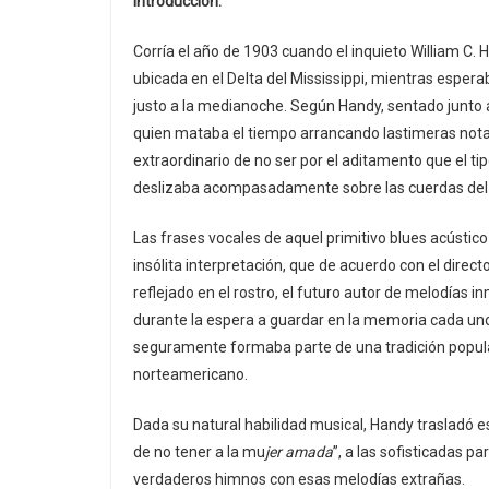
Introducción.
Corría el año de 1903 cuando el inquieto William C.
ubicada en el Delta del Mississippi, mientras espera
justo a la medianoche. Según Handy, sentado junto
quien mataba el tiempo arrancando lastimeras notas
extraordinario de no ser por el aditamento que el t
deslizaba acompasadamente sobre las cuerdas del 
Las frases vocales de aquel primitivo blues acústic
insólita interpretación, que de acuerdo con el dire
reflejado en el rostro, el futuro autor de melodías i
durante la espera a guardar en la memoria cada un
seguramente formaba parte de una tradición popula
norteamericano.
Dada su natural habilidad musical, Handy trasladó e
de no tener a la mu
jer amada
”, a las sofisticadas p
verdaderos himnos con esas melodías extrañas.