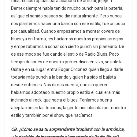
tocar cosas rápidas para acabarla de amolar, jejeje. Y
Demex siempre había tenido mucho punch para la batería,
así que el sonido pesado se dio naturalmente. Pero nunca
nos plantemos hacer una banda con ese estilo, fue un poco
por casualidad. Cuando empezamos a montar covers de
blues ya en forma, les hacíamos nuestros propios arreglos
y empezábamos a sonar con cierto punch sin planearlo. De
de ese modo se fue dando el estilo de Radio Blues. Poco
tiempo después de nuestro primer disco en vivo, se sale la
Osita y en su lugar entra Edgar Ordóñez quien llegó a darle
todavía más punch a la banda y quien ha sido el bajista
desde entonces. Nos dimos cuenta, que sin querer
habíamos adoptado nuestro propio estilo el cual era más
inclinado al rock, que hacia el blues. Teníamos buena
aceptación en las tocadas, la gente nos ubicaba por nuestro
estilo y también por el show que hacíamos.
CB. ¿Cómo se da tu sorprendente ‘tropiezo’ con la armónica,
y la decisión de incorporarla al repertorio de Radio Blues?