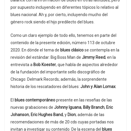
balance con la información de blues en otras latitudes, pero
por supuesto incluyendo en diferentes tópicos lo relativo al
blues nacional. Ah y, por cierto, incluyendo mucho del
género rock siendo el hijo predilecto del blues.
Como un claro ejemplo de todo ello, tenemos en parte del
contenido de la presente edición, número 113 de octubre
2020. En dónde el tema de
blues clásico
se contempla en la
revisión del estándar: Big Boss Man de
Jimmy Reed
; en la
entrevista a
Bob Koester
, que habla de aspectos alrededor
de la fundación del importante sello discográfico de
Chicago: Delmark Records; además, la sorprendente
historia de los rescatadores del blues:
John y Alan Lomax
.
El
blues contemporáneo
presente en las reseñas de las
nuevas grabaciones de
Johnny Iguana
,
Billy Branch
,
Eric
Johanson
,
Eric Hughes Band
, y
Dion
; además de las
recomendaciones de más de 20 cds cuyas portadas nos
invitan a investigar su contenido. De la escena del
blues