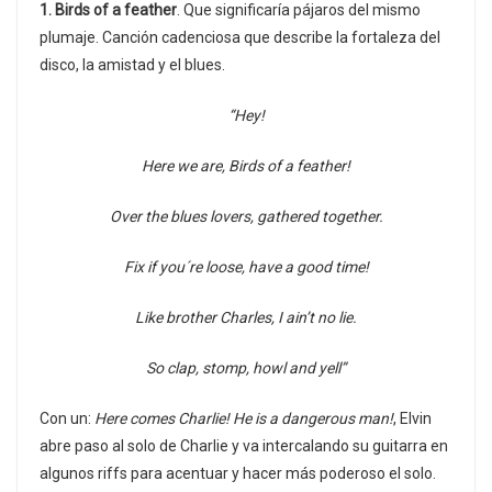
1.
Birds of a feather
. Que significaría pájaros del mismo
plumaje. Canción cadenciosa que describe la fortaleza del
disco, la amistad y el blues.
“Hey!
Here we are, Birds of a feather!
Over the blues lovers, gathered together.
Fix if you´re loose, have a good time!
Like brother Charles, I ain’t no lie.
So clap, stomp, howl and yell”
Con un:
Here comes Charlie! He is a dangerous man!
, Elvin
abre paso al solo de Charlie y va intercalando su guitarra en
algunos riffs para acentuar y hacer más poderoso el solo.