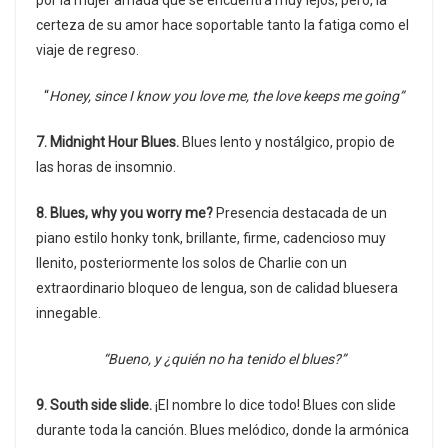
por la mujer amada que se encuentra muy lejos, pero, la
certeza de su amor hace soportable tanto la fatiga como el
viaje de regreso.
“
Honey, since I know you love me, the love keeps me going”
7. Midnight Hour Blues.
Blues lento y nostálgico, propio de
las horas de insomnio.
8. Blues, why you worry me?
Presencia destacada de un
piano estilo honky tonk, brillante, firme, cadencioso muy
llenito, posteriormente los solos de Charlie con un
extraordinario bloqueo de lengua, son de calidad bluesera
innegable.
“Bueno, y ¿quién no ha tenido el blues?”
9. South side slide.
¡El nombre lo dice todo! Blues con slide
durante toda la canción. Blues melódico, donde la armónica