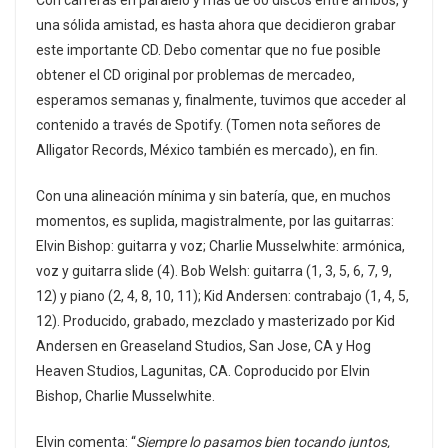
Con carreras en paralelo y más de 60 discos entre ambos, y
una sólida amistad, es hasta ahora que decidieron grabar
este importante CD. Debo comentar que no fue posible
obtener el CD original por problemas de mercadeo,
esperamos semanas y, finalmente, tuvimos que acceder al
contenido a través de Spotify. (Tomen nota señores de
Alligator Records, México también es mercado), en fin.
Con una alineación mínima y sin batería, que, en muchos
momentos, es suplida, magistralmente, por las guitarras:
Elvin Bishop: guitarra y voz; Charlie Musselwhite: armónica,
voz y guitarra slide (4). Bob Welsh: guitarra (1, 3, 5, 6, 7, 9,
12) y piano (2, 4, 8, 10, 11); Kid Andersen: contrabajo (1, 4, 5,
12). Producido, grabado, mezclado y masterizado por Kid
Andersen en Greaseland Studios, San Jose, CA y Hog
Heaven Studios, Lagunitas, CA. Coproducido por Elvin
Bishop, Charlie Musselwhite.
Elvin comenta: “
Siempre lo pasamos bien tocando juntos,