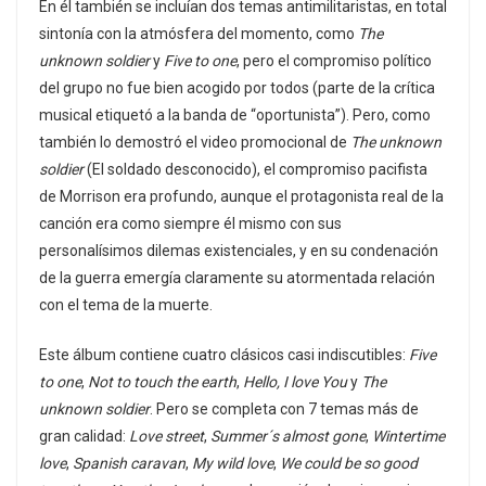
En él también se incluían dos temas antimilitaristas, en total
sintonía con la atmósfera del momento, como
The
unknown soldier
y
Five to one
, pero el compromiso político
del grupo no fue bien acogido por todos (parte de la crítica
musical etiquetó a la banda de “oportunista”). Pero, como
también lo demostró el video promocional de
The unknown
soldier
(El soldado desconocido), el compromiso pacifista
de Morrison era profundo, aunque el protagonista real de la
canción era como siempre él mismo con sus
personalísimos dilemas existenciales, y en su condenación
de la guerra emergía claramente su atormentada relación
con el tema de la muerte.
Este álbum contiene cuatro clásicos casi indiscutibles:
Five
to one
,
Not to touch the earth
,
Hello, I love You
y
The
unknown soldier
. Pero se completa con 7 temas más de
gran calidad:
Love street
,
Summer´s almost gone
,
Wintertime
love
,
Spanish caravan
,
My wild love
,
We could be so good