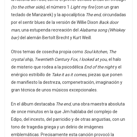
(to the other side)
, el número 1
Light my fire
(con un gran
teclado de Manzarek) y la apocalíptica
The end
, circundadas
por el sentir blues de la versión de Willie Dixon
Back door
man
, una estupenda recreación del
Alabama song (Whiskey
bar)
del alemán Bertolt Brecht y Kurt Weill.
Otros temas de cosecha propia como
Soul kitchen
,
The
crystal ship
,
Twentieth Century Fox
,
I looked at you
, el halo
de misterio que rodea a la psicodélica
End of the night
y el
enérgico estribillo de
Take it as it comes
, piezas que ponen
de manifiesto la destreza, compenetración, imaginación y
gran técnica de unos músicos excepcionales.
En el álbum destacaba
The end,
una obra maestra absoluta
de once minutos en la que Jim hablaba del complejo de
Edipo, del incesto, del parricidio y de otras angustias, con un
tono de tragedia griega y un delirio de imágenes
emblemáticas. Precisamente esta canción provocó la