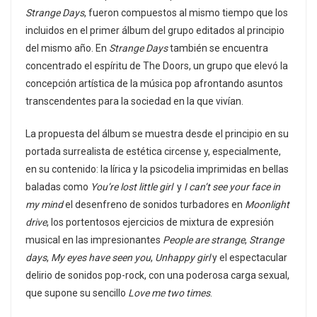
Strange Days
, fueron compuestos al mismo tiempo que los
incluidos en el primer álbum del grupo editados al principio
del mismo año. En
Strange Days
también se encuentra
concentrado el espíritu de The Doors, un grupo que elevó la
concepción artística de la música pop afrontando asuntos
transcendentes para la sociedad en la que vivían.
La propuesta del álbum se muestra desde el principio en su
portada surrealista de estética circense y, especialmente,
en su contenido: la lírica y la psicodelia imprimidas en bellas
baladas como
You’re lost little girl
y
I can’t see your face in
my mind
el desenfreno de sonidos turbadores en
Moonlight
drive
, los portentosos ejercicios de mixtura de expresión
musical en las impresionantes
People are strange
,
Strange
days
,
My eyes have seen you
,
Unhappy girl
y el espectacular
delirio de sonidos pop-rock, con una poderosa carga sexual,
que supone su sencillo
Love me two times
.