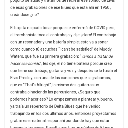
poquito de audio y tratamos de recrear ese sonido de Elvis
de esas grabaciones de ese Blues que está ahí en 1950.,
creándose ¿no?
El bajista no pudo tocar porque se enfermó de COVID pero,
el trombonista toca el contrabajo y dije: ¡claro! El contrabajo
con un resonador y una batería simple; esto va a sonar
como cuando tú escuchas “I can’t be satisfied” de Muddy
Waters, que fue su primera grabación; “
vamos a tratar de
hacer ese sonido
”, les dije, él no tiene batería porque creo
que tiene contrabajo, guitarra y voz y después se lo fusila el
Elvis Presley; con una de las canciones que si grabamos,
que es “That’s Allright”, lo mismo dos guitarras un
contrabajo haciendo las percusiones, ¿Seguro que
podemos hacer eso? Lo empezamos a plantear y, bueno,
ya traía un repertorio de Delta Blues que he venido
trabajando en los dos últimos años, entonces proyectamos
grabar ese material; es por ahí por donde hay que estar
haciendo las cosas. Resulta que hay un público de Blues y