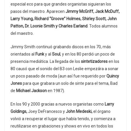
especial eco para que grandes organistas siguieran los
pasos del maestro. Aparecen
Jimmy McGriff, Jack McDuff,
Larry Young, Richard “Groove” Holmes, Shirley Scott, John
Patton, Dr. Loonie Smith y Charles Earland
. Todos alumnos
del maestro.
Jimmy Smith continuó grabando discos en los 70, más
orientados al
Funk
y al
Soul
, y en los 80 perdió un poco de
presencia mediática. La llegada de los
sintetizadores
en los
80 causó que el sonido del B3 con Leslie empezára a sonar
un poco pasado de moda (aun así fue requerido por
Quincy
Jones
para que grabara un solo de sinte para el tema, Bad
de
Michael Jackson
en 1987).
En los 90 y 2000 gracias a nuevos organistas como
Larry
Goldings,
Joey DeFrancesco y
John Medeski,
el órgano
volvió a recuperar el lugar que había tenido, y comienza a
reutilizarse en grabaciones y shows en vivo en todos los