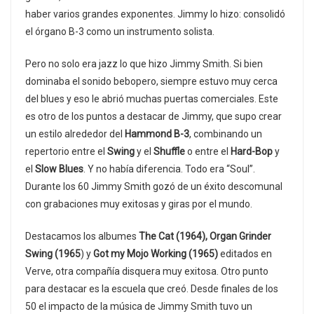
haber varios grandes exponentes. Jimmy lo hizo: consolidó
el órgano B-3 como un instrumento solista.
Pero no solo era jazz lo que hizo Jimmy Smith. Si bien
dominaba el sonido bebopero, siempre estuvo muy cerca
del blues y eso le abrió muchas puertas comerciales. Este
es otro de los puntos a destacar de Jimmy, que supo crear
un estilo alrededor del
Hammond B-3
, combinando un
repertorio entre el
Swing
y el
Shuffle
o entre el
Hard-Bop
y
el
Slow Blues
. Y no había diferencia. Todo era “Soul”.
Durante los 60 Jimmy Smith gozó de un éxito descomunal
con grabaciones muy exitosas y giras por el mundo.
Destacamos los albumes
The Cat (1964),
Organ Grinder
Swing (1965
) y
Got my Mojo Working (1965)
editados en
Verve, otra compañía disquera muy exitosa. Otro punto
para destacar es la escuela que creó. Desde finales de los
50 el impacto de la música de Jimmy Smith tuvo un