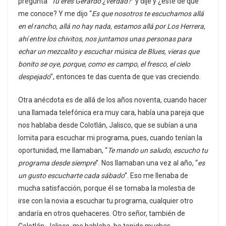
pregunta “
Tú eres Gerardo ¿verdad?
” y dije y ¿este de qué
me conoce? Y me dijo “
Es que nosotros te escuchamos allá
en el rancho, allá no hay nada, estamos allá por Los Herrera,
ahí entre los chivitos, nos juntamos unas personas para
echar un mezcalito y escuchar música de Blues, vieras que
bonito se oye, porque, como es campo, el fresco, el cielo
despejado
”, entonces te das cuenta de que vas creciendo.
Otra anécdota es de allá de los años noventa, cuando hacer
una llamada telefónica era muy cara, había una pareja que
nos hablaba desde Colotlán, Jalisco, que se subían a una
lomita para escuchar mi programa, pues, cuando tenían la
oportunidad, me llamaban, “
Te mando un saludo, escucho tu
programa desde siempre
”. Nos llamaban una vez al año, “
es
un gusto escucharte cada sábado
”. Eso me llenaba de
mucha satisfacción, porque él se tomaba la molestia de
irse con la novia a escuchar tu programa, cualquier otro
andaría en otros quehaceres. Otro señor, también de