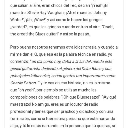
que salían al aire, eran chicos del Tec, decían “¡Yeah!,¡El
maestro, Stevie Ray Vaughan!, ¡Ah el maestro Johnny
Winter!”, ¡Uh!, ¡Wow!” y así como le hacen los gringos
¿verdad?, es que los gringos cuando entran al aire: “Oooh!,
the great! the Blues guitar!” y así se la pasan.
Pero bueno nosotros tenemos otra idiosincrasia, y cuando a
mi me dan el Q, que esa es la palabra técnica en radio, yo
comienzo: “
un día como hoy, daba a la luz del mundo este
genial guitarrista dedicado al género del Delta Blues y sus
principales influencias, serían gentes tan importantes como
Charlie Patton…
” y te vas en esa historia, no es lo mismo
que “oh yeah”, por ejemplo se utilizan mucho las
composiciones de palabras: “¡Oh que Bluesesazo!” “¡Ay qué
maestrazo! No amigo, eres es un locutor de radio
profesional y tienes que ser práctico y didáctico y con una
formación, como si fueras una persona que está narrando
algo, y tú lo estás narrando en la persona que tú quieras, si