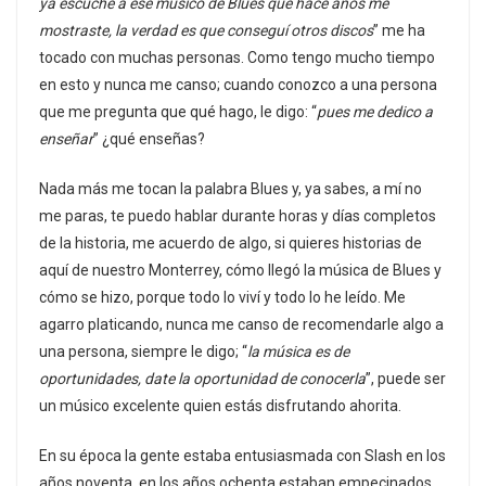
ya escuché a ese musico de Blues que hace años me
mostraste, la verdad es que conseguí otros discos
” me ha
tocado con muchas personas. Como tengo mucho tiempo
en esto y nunca me canso; cuando conozco a una persona
que me pregunta que qué hago, le digo: “
pues me dedico a
enseñar
” ¿qué enseñas?
Nada más me tocan la palabra Blues y, ya sabes, a mí no
me paras, te puedo hablar durante horas y días completos
de la historia, me acuerdo de algo, si quieres historias de
aquí de nuestro Monterrey, cómo llegó la música de Blues y
cómo se hizo, porque todo lo viví y todo lo he leído. Me
agarro platicando, nunca me canso de recomendarle algo a
una persona, siempre le digo; “
la música es de
oportunidades, date la oportunidad de conocerla
”, puede ser
un músico excelente quien estás disfrutando ahorita.
En su época la gente estaba entusiasmada con Slash en los
años noventa, en los años ochenta estaban empecinados