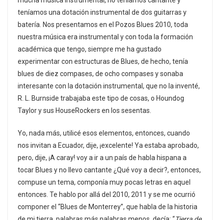
mucha música instrumental, no teníamos cantante y
teníamos una dotación instrumental de dos guitarras y
batería. Nos presentamos en el Pozos Blues 2010, toda
nuestra música era instrumental y con toda la formación
académica que tengo, siempre me ha gustado
experimentar con estructuras de Blues, de hecho, tenía
blues de diez compases, de ocho compases y sonaba
interesante con la dotación instrumental, que no la inventé,
R. L. Burnside trabajaba este tipo de cosas, o Houndog
Taylor y sus HouseRockers en los sesentas.
Yo, nada más, utilicé esos elementos, entonces, cuando
nos invitan a Ecuador, dije, ¡excelente! Ya estaba aprobado,
pero, dije, ¡A caray! voy a ir a un país de habla hispana a
tocar Blues y no llevo cantante ¿Qué voy a decir?, entonces,
compuse un tema, componía muy pocas letras en aquel
entonces. Te hablo por allá del 2010, 2011 y se me ocurrió
componer el “Blues de Monterrey”, que habla de la historia
de mi tierra, palabras más palabras menos, decía: “
Tierra de