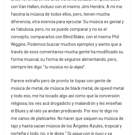
con Van Hallen, incluso con el mismo Jimi Hendrix. A mí me
fascina la música de todos ellos, pero, tienen mucha
diferencia, otra esencia para ejecutar. Su música es genial y
es fabulosa; pero, no se puede comparar y no es el
concepto, compararlos con Blind Blake, con el mismo Phil
Wiggins. Podemos buscar muchos ejemplos y siento que a
través de esos comentarios mucha gente ha modificado su
forma musical, su forma de seguirse alimentando, pero,
siempre les digo “
tu música no la dejes
”.
Parece extraño pero de pronto te topas con gente de
música de metal, de música de black metal, de speed metal
y todo eso, me ha tocado algo así como que la conversión
religiosa, los ves acá drogadicto y malandrón y les enseñas
el Blues y al rato ya andan predicando. Por eso te digo no
me canso de platicarles. No hacer que saquen su música de
tajo y hasta sacan música de los Ángeles Azules, tropical y
norteña y todo, no, y le dices “
Tú sigue con lo tuyo y ya