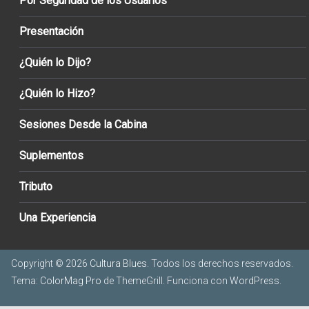
Por Seguridad de los Usuarios
Presentación
¿Quién lo Dijo?
¿Quién lo Hizo?
Sesiones Desde la Cabina
Suplementos
Tributo
Una Experiencia
Copyright © 2026
Cultura Blues
. Todos los derechos reservados.
Tema:
ColorMag Pro
de ThemeGrill. Funciona con
WordPress
.