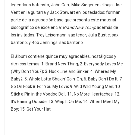
legendario baterista, John Carr; Mike Sieger en el bajo; Joe
Vent en la guitarra y Jack Stewart en los teclados; forman
parte de la agrupación base que presenta este material
discográfico de excelencia:
Brand New Thing
; además de
los invitados: Troy Leisemann: sax tenor; Julia Bustle: sax
barítono; y Bob Jennings: sax barítono.
El álbum contiene quince muy agradables, nostálgicos y
rítmicos temas: 1. Brand New Thing; 2. Everybody Loves Me
(Why Don’t You?); 3. Hook Line and Sinker; 4. Where’s My
Baby?; 5. Whole Lotta Shakin’ Goin’ On; 6. Baby Don’t Do It; 7.
Go On Fool; 8. For You My Love; 9. Wild Wild Young Men; 10.
Stick a Pin in the Voodoo Doll; 11. No More Heartaches; 12.
It’s Raining Outside; 13. Whip It On Me; 14. When I Meet My
Boy; 15. Get Your Hat.