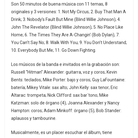
Son 50 minutos de buena música con 11 temas, 8
originales y 3 versiones: 1. Not My Circus; 2. Buy That Man A
Drink; 3. Nobody’s Fault But Mine (Blind Willie Johnson); 4.
John The Revelator (Blind Willie Johnson); 5. No Place Like
Home; 6. The Times They Are A-Changin’ (Bob Dylan); 7.
You Can’t Say No; 8. Walk With You; 9. You Don’t Understand;
10. Everybody But Me; 11. Go Down Fighting.
Los músicos de la banda e invitados en la grabación son:
Russell “Hitman” Alexander: guitarra, voz y coros; Kevin
Bents: teclados; Mike Porter: bajo y coros; Guy LaFountaine:
batería; Mikey Vitale: sax alto; John Kelly: sax tenor; Eric
Altarac: trompeta; Nick Clifford: sax bar´tono; Mike
Katzman: solo de órgano (4); Joanna Alexander y Nancy
Hampton: coros; Adam Minkoff: órgano (5); Bob Stander:
aplausos y tambourine.
Musicalmente, es un placer escuchar el álbum, tiene