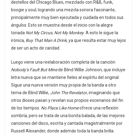
destellos del Chicago Blues, mezclado con R&B, funk,
boogie y soul; logrando una mezcla sonora fascinante,
principalmente muy bien ejecutada y cuidada en todos sus
ángulos. Esto se muestra desde el inicio con la alegre
tonada
Not My Circus, Not My Monkey
. A esto le sigue la
irónica,
Buy That Man A Drink
, ya que resulta estar muy lejos
de ser un acto de caridad.
Luego viene una reelaboración completa de la canción
Nobody’s Fault But Mine
de Blind Willie Johnson, que incluye
letra nueva que se mantiene fieles al espíritu del original.
Sigue una nueva versión muy propia de la banda a otro
tema de Blind Willie,
John The Revelator
, imaginando que
otros dioses pasan y revelan sus propios escenarios del fin
de los tiempos.
No Place Like Home
ofrece una reflexión
sombría, pero se trata de una bonita balada, de las mejores
canciones del disco, escrita y cantada magistralmente por
Russell Alexander, donde además toda la banda brilla.