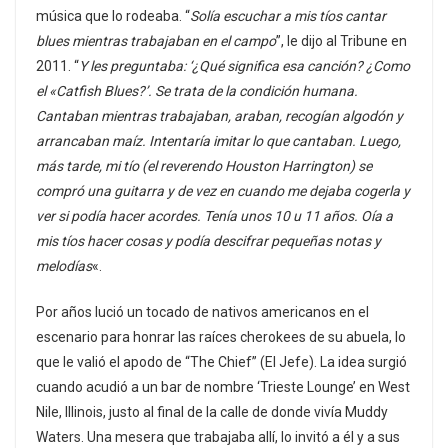
música que lo rodeaba. “
Solía escuchar a mis tíos cantar
blues mientras trabajaban en el campo
”, le dijo al Tribune en
2011. “
Y les preguntaba: ‘¿Qué significa esa canción? ¿Como
el «Catfish Blues?’. Se trata de la condición humana.
Cantaban mientras trabajaban, araban, recogían algodón y
arrancaban maíz. Intentaría imitar lo que cantaban. Luego,
más tarde, mi tío (el reverendo Houston Harrington) se
compró una guitarra y de vez en cuando me dejaba cogerla y
ver si podía hacer acordes. Tenía unos 10 u 11 años. Oía a
mis tíos hacer cosas y podía descifrar pequeñas notas y
melodías
«.
Por años lució un tocado de nativos americanos en el
escenario para honrar las raíces cherokees de su abuela, lo
que le valió el apodo de “The Chief” (El Jefe). La idea surgió
cuando acudió a un bar de nombre ‘Trieste Lounge’ en West
Nile, Illinois, justo al final de la calle de donde vivía Muddy
Waters. Una mesera que trabajaba allí, lo invitó a él y a sus