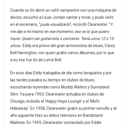
Cuando su tío abrió un café campestre con una máquina de
discos, escuchó a Louis Jordan cantar y tocar, y pudo verlo
en el escenario, “
pude visualizarlo
”, recordó Clearwater. “
Y
me dije a mí mismo en ese momento, eso es lo que quiero
hacer. Quiero ser guitarrista o cantante. Tenía unos 12 o 13
años
«. Eddy era primo del gran armonicista de blues, Carey
Bell Harrington, con quien grabó varios álbumes, por lo que
a su vez fue tío de Lurrie Bell.
En esos días Eddy trabajaba de día como lavaplatos y por
las tardes pasaba su tiempo en clubes de blues,
escuchando leyendas como Muddy Waters y Sunnyland
Slim. Ya para 1953, Clearwater actuaba en clubes de
Chicago, incluido el ‘Happy Hope Lounge’ y el ‘Mel’s
Hideaway’. En 1958, Clearwater grabó su primer sencillo y al
año siguiente hizo su debut televisivo en Bandstand
Matinee. En 1959, Clearwater contactado por Eddie