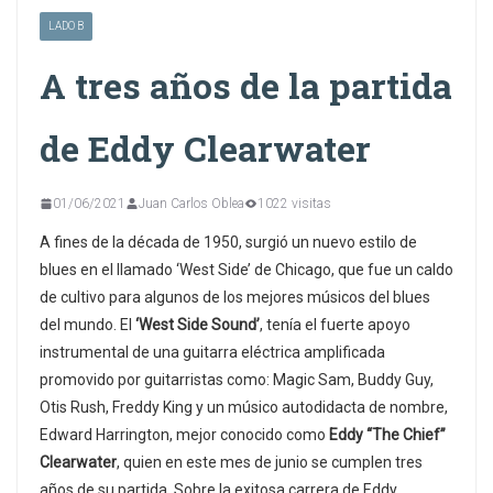
LADO B
A tres años de la partida
de Eddy Clearwater
01/06/2021
Juan Carlos Oblea
1022 visitas
A fines de la década de 1950, surgió un nuevo estilo de
blues en el llamado ‘West Side’ de Chicago, que fue un caldo
de cultivo para algunos de los mejores músicos del blues
del mundo. El
‘West Side Sound’
, tenía el fuerte apoyo
instrumental de una guitarra eléctrica amplificada
promovido por guitarristas como: Magic Sam, Buddy Guy,
Otis Rush, Freddy King y un músico autodidacta de nombre,
Edward Harrington, mejor conocido como
Eddy “The Chief”
Clearwater
, quien en este mes de junio se cumplen tres
años de su partida. Sobre la exitosa carrera de Eddy