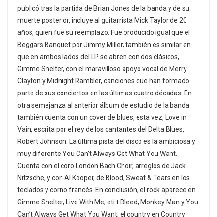
publicó tras la partida de Brian Jones de la banda y de su
muerte posterior, incluye al guitarrista Mick Taylor de 20
años, quien fue su reemplazo. Fue producido igual que el
Beggars Banquet por Jimmy Miller, también es similar en
que en ambos lados del LP se abren con dos clásicos,
Gimme Shelter, con el maravilloso apoyo vocal de Merry
Clayton y Midnight Rambler, canciones que han formado
parte de sus conciertos en las últimas cuatro décadas. En
otra semejanza al anterior álbum de estudio de la banda
también cuenta con un cover de blues, esta vez, Love in
Vain, escrita por el rey de los cantantes del Delta Blues,
Robert Johnson. La última pista del disco es la ambiciosa y
muy diferente You Can’t Always Get What You Want.
Cuenta con el coro London Bach Choir, arreglos de Jack
Nitzsche, y con Al Kooper, de Blood, Sweat & Tears en los
teclados y corno francés. En conclusión, el rock aparece en
Gimme Shelter, Live With Me, eti t Bleed, Monkey Man y You
Can’t Always Get What You Want; el country en Country