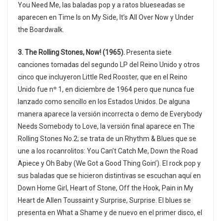
You Need Me, las baladas pop y a ratos blueseadas se
aparecen en Time Is on My Side, It’s All Over Now y Under
the Boardwalk.
3. The Rolling Stones, Now! (1965).
Presenta siete
canciones tomadas del segundo LP del Reino Unido y otros
cinco que incluyeron Little Red Rooster, que en el Reino
Unido fue nº 1, en diciembre de 1964 pero que nunca fue
lanzado como sencillo en los Estados Unidos. De alguna
manera aparece la versión incorrecta o demo de Everybody
Needs Somebody to Love, la versión final aparece en The
Rolling Stones No.2; se trata de un Rhythm & Blues que se
une a los rocanrolitos: You Can’t Catch Me, Down the Road
Apiece y Oh Baby (We Got a Good Thing Goin’). El rock pop y
sus baladas que se hicieron distintivas se escuchan aquí en
Down Home Girl, Heart of Stone, Off the Hook, Pain in My
Heart de Allen Toussaint y Surprise, Surprise. El blues se
presenta en What a Shame y de nuevo en el primer disco, el