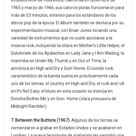
1965 y marzo de 1966, sus catorce pistas funcionaron para
más de 53 minutos, extenso para los estándares de los
discos pop de la época. El álbum también se destaca por su
experimentación musical, con Brian Jones tocando una
variedad de instrumentos que no suele asociarse a la
música rock, incluyendo la cítara en Mother’s Little Helper, el
Dulcémele de los Apalaches en Lady Jane y I Am Waiting, la
marimba en Under My Thumb y en Out of Time, la
armónica en High and Dry y Goin’ Home. El sonido rock
característico de la banda suena en prácticamente cada
uno de los temas; el country en High and Dry; el rock and roll
en It’s Not Easy; el blues en esta ocasión se insinúa en
Doncha Bother Me y en Goin´ Home (clara precusora de
Midnight Rambler).
7. Between the Buttons (1967).
Algunos de los temas se
comenzaron a grabar en Estados Unidos y se acabaron en
Londres. La nueva tecnología de grabación les permitió una