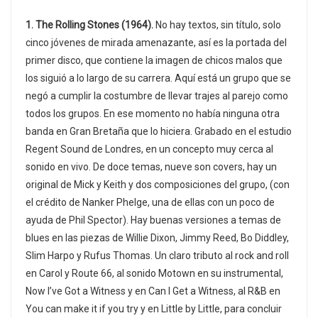
1. The Rolling Stones (1964).
No hay textos, sin título, solo
cinco jóvenes de mirada amenazante, así es la portada del
primer disco, que contiene la imagen de chicos malos que
los siguió a lo largo de su carrera. Aquí está un grupo que se
negó a cumplir la costumbre de llevar trajes al parejo como
todos los grupos. En ese momento no había ninguna otra
banda en Gran Bretaña que lo hiciera. Grabado en el estudio
Regent Sound de Londres, en un concepto muy cerca al
sonido en vivo. De doce temas, nueve son covers, hay un
original de Mick y Keith y dos composiciones del grupo, (con
el crédito de Nanker Phelge, una de ellas con un poco de
ayuda de Phil Spector). Hay buenas versiones a temas de
blues en las piezas de Willie Dixon, Jimmy Reed, Bo Diddley,
Slim Harpo y Rufus Thomas. Un claro tributo al rock and roll
en Carol y Route 66, al sonido Motown en su instrumental,
Now I’ve Got a Witness y en Can I Get a Witness, al R&B en
You can make it if you try y en Little by Little, para concluir