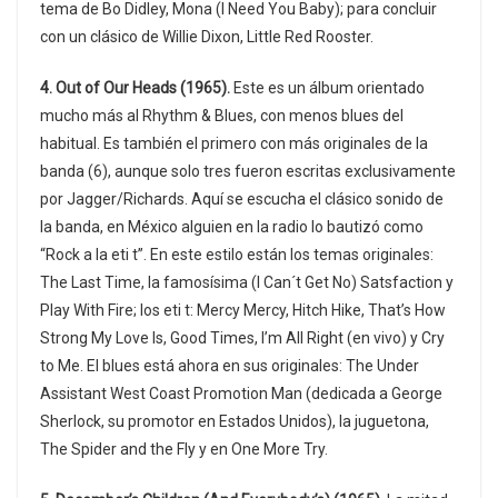
tema de Bo Didley, Mona (I Need You Baby); para concluir
con un clásico de Willie Dixon, Little Red Rooster.
4. Out of Our Heads (1965).
Este es un álbum orientado
mucho más al Rhythm & Blues, con menos blues del
habitual. Es también el primero con más originales de la
banda (6), aunque solo tres fueron escritas exclusivamente
por Jagger/Richards. Aquí se escucha el clásico sonido de
la banda, en México alguien en la radio lo bautizó como
“Rock a la eti t”. En este estilo están los temas originales:
The Last Time, la famosísima (I Can´t Get No) Satsfaction y
Play With Fire; los eti t: Mercy Mercy, Hitch Hike, That’s How
Strong My Love Is, Good Times, I’m All Right (en vivo) y Cry
to Me. El blues está ahora en sus originales: The Under
Assistant West Coast Promotion Man (dedicada a George
Sherlock, su promotor en Estados Unidos), la juguetona,
The Spider and the Fly y en One More Try.