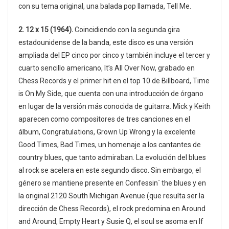
con su tema original, una balada pop llamada, Tell Me.
2. 12 x 15 (1964).
Coincidiendo con la segunda gira
estadounidense de la banda, este disco es una versión
ampliada del EP cinco por cinco y también incluye el tercer y
cuarto sencillo americano, It’s All Over Now, grabado en
Chess Records y el primer hit en el top 10 de Billboard, Time
is On My Side, que cuenta con una introducción de órgano
en lugar de la versión más conocida de guitarra. Mick y Keith
aparecen como compositores de tres canciones en el
álbum, Congratulations, Grown Up Wrong y la excelente
Good Times, Bad Times, un homenaje a los cantantes de
country blues, que tanto admiraban. La evolución del blues
al rock se acelera en este segundo disco. Sin embargo, el
género se mantiene presente en Confessin´ the blues y en
la original 2120 South Michigan Avenue (que resulta ser la
dirección de Chess Records), el rock predomina en Around
and Around, Empty Heart y Susie Q, el soul se asoma en If