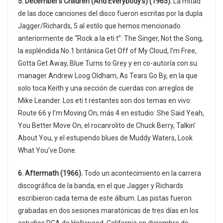
5. December’s Children (And Everybody’s) (1965).
La mitad
de las doce canciones del disco fueron escritas por la dupla
Jagger/Richards, 5 al estilo que hemos mencionado
anteriormente de “Rock a la eti t”: The Singer, Not the Song,
la espléndida No.1 británica Get Off of My Cloud, I’m Free,
Gotta Get Away, Blue Turns to Grey y en co-autoría con su
manager Andrew Loog Oldham, As Tears Go By, en la que
solo toca Keith y una sección de cuerdas con arreglos de
Mike Leander. Los eti t restantes son dos temas en vivo:
Route 66 y I’m Moving On; más 4 en estudio: She Said Yeah,
You Better Move On, el rocanrolito de Chuck Berry, Talkin’
About You, y el estupendo blues de Muddy Waters, Look
What You’ve Done.
6. Aftermath (1966).
Todo un acontecimiento en la carrera
discográfica de la banda, en el que Jagger y Richards
escribieron cada tema de este álbum. Las pistas fueron
grabadas en dos sesiones maratónicas de tres días en los
estudios RCA de Hollywood, California en diciembre de