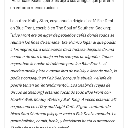
“Hollandale Blues”, pero les dijo a sus amigos que prefería
un entorno menos ruidoso.
La autora Kathy Starr, cuya abuela dirigía el café Fair Deal
en Blue Front, escribió en The Soul of Southern Cooking:
“
Blue Front era un lugar de pequeños cafés donde todos se
reunían los fines de semana. Era el único lugar al que podían
ir los negros para deshacerse de la tristeza después de una
semana de duro trabajo en los campos de algodón.
Todos
esperaban la noche del sábado para ir a Blue Front… si
querías media pinta o medio litro de whisky o licor de maíz, lo
podías conseguir en Fair Deal porque la abuela y el jefe de
policía tenían un ‘entendimiento’… Los Seabirds (cajas de
discos de Seeburg) estarían tocando todo Blue Front con
Howlin’ Wolf, Muddy Waters y B.B. King. A veces estarían allí
en persona en el Day and Night Café. El gran cantante de
blues Sam Chatman [sic] que venía a Fair Deal a menudo. La
gente bailaba, comía, bebía, y festejaron hasta el amanecer.
El sábado por la noche sin pelear
”.