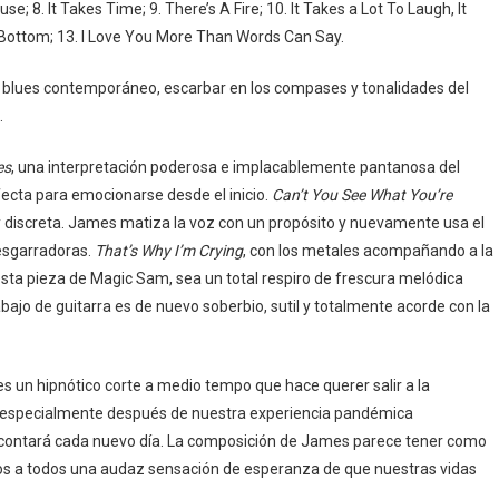
se; 8. It Takes Time; 9. There’s A Fire; 10. It Takes a Lot To Laugh, It
 Bottom; 13. I Love You More Than Words Can Say.
el blues contemporáneo, escarbar en los compases y tonalidades del
.
es
, una interpretación poderosa e implacablemente pantanosa del
fecta para emocionarse desde el inicio.
Can’t You See What You’re
 y discreta. James matiza la voz con un propósito y nuevamente usa el
desgarradoras.
That’s Why I’m Crying
, con los metales acompañando a la
e esta pieza de Magic Sam, sea un total respiro de frescura melódica
rabajo de guitarra es de nuevo soberbio, sutil y totalmente acorde con la
 es un hipnótico corte a medio tempo que hace querer salir a la
, especialmente después de nuestra experiencia pandémica
 contará cada nuevo día. La composición de James parece tener como
nos a todos una audaz sensación de esperanza de que nuestras vidas