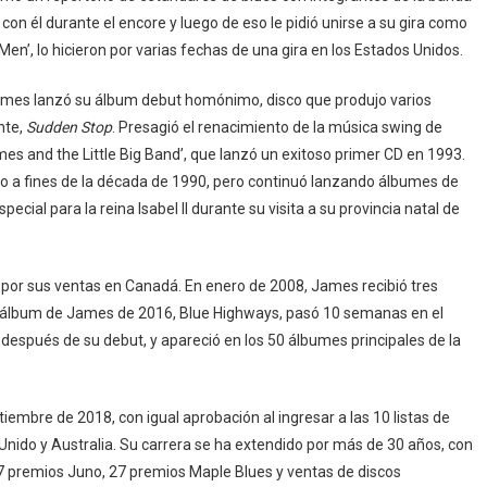
r con él durante el encore y luego de eso le pidió unirse a su gira como
n’, lo hicieron por varias fechas de una gira en los Estados Unidos.
ames lanzó su álbum debut homónimo, disco que produjo varios
ente,
Sudden Stop
. Presagió el renacimiento de la música swing de
es and the Little Big Band’, que lanzó un exitoso primer CD en 1993.
 a fines de la década de 1990, pero continuó lanzando álbumes de
pecial para la reina Isabel II durante su visita a su provincia natal de
ro por sus ventas en Canadá. En enero de 2008, James recibió tres
El álbum de James de 2016, Blue Highways, pasó 10 semanas en el
 después de su debut, y apareció en los 50 álbumes principales de la
tiembre de 2018, con igual aprobación al ingresar a las 10 listas de
Unido y Australia. Su carrera se ha extendido por más de 30 años, con
 7 premios Juno, 27 premios Maple Blues y ventas de discos