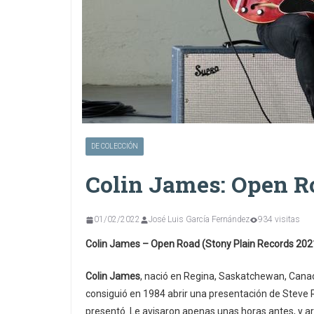
DE COLECCIÓN
Colin James: Open R
01/02/2022
José Luis García Fernández
934 visitas
Colin James – Open Road (Stony Plain Records 202
Colin James
, nació en Regina, Saskatchewan, Canadá
consiguió en 1984 abrir una presentación de Steve 
presentó. Le avisaron apenas unas horas antes, y a