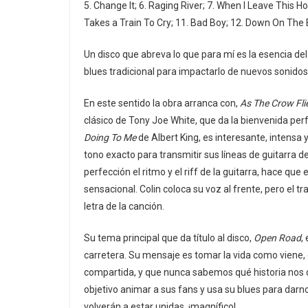
5. Change It; 6. Raging River; 7. When I Leave This Hou
Takes a Train To Cry; 11. Bad Boy; 12. Down On The
Un disco que abreva lo que para mí es la esencia d
blues tradicional para impactarlo de nuevos sonidos
En este sentido la obra arranca con,
As The Crow Fli
clásico de Tony Joe White, que da la bienvenida per
Doing To Me
de Albert King, es interesante, intensa
tono exacto para transmitir sus líneas de guitarra 
perfección el ritmo y el riff de la guitarra, hace qu
sensacional. Colin coloca su voz al frente, pero el t
letra de la canción.
Su tema principal que da título al disco,
Open Road
,
carretera. Su mensaje es tomar la vida como viene
compartida, y que nunca sabemos qué historia nos
objetivo animar a sus fans y usa su blues para dar
volverán a estar unidas, ¡magnífico!