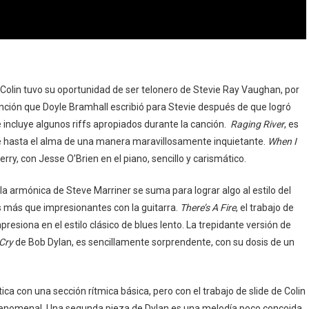
lin tuvo su oportunidad de ser telonero de Stevie Ray Vaughan, por
anción que Doyle Bramhall escribió para Stevie después de que logró
e incluye algunos riffs apropiados durante la canción.
Raging River
, es
e hasta el alma de una manera maravillosamente inquietante.
When I
Berry, con Jesse O’Brien en el piano, sencillo y carismático.
la armónica de Steve Marriner se suma para lograr algo al estilo del
s más que impresionantes con la guitarra.
There’s A Fire
, el trabajo de
resiona en el estilo clásico de blues lento. La trepidante versión de
 Cry
de Bob Dylan, es sencillamente sorprendente, con su dosis de un
a con una sección rítmica básica, pero con el trabajo de slide de Colin
 fenomenal. Una segunda pieza de Dylan es una melodía poco concoida