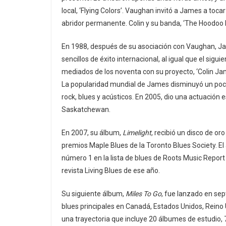
local, ‘Flying Colors’. Vaughan invitó a James a toca
abridor permanente. Colin y su banda, ‘The Hoodoo Me
En 1988, después de su asociación con Vaughan, J
sencillos de éxito internacional, al igual que el sigui
mediados de los noventa con su proyecto, ‘Colin Jam
La popularidad mundial de James disminuyó un poco
rock, blues y acústicos. En 2005, dio una actuación es
Saskatchewan.
En 2007, su álbum,
Limelight
, recibió un disco de o
premios Maple Blues de la Toronto Blues Society. 
número 1 en la lista de blues de Roots Music Report
revista Living Blues de ese año.
Su siguiente álbum,
Miles To Go
, fue lanzado en sep
blues principales en Canadá, Estados Unidos, Reino 
una trayectoria que incluye 20 álbumes de estudio,