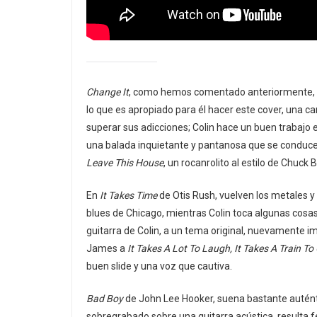
Change It
, como hemos comentado anteriormente, Co
lo que es apropiado para él hacer este cover, una c
superar sus adicciones; Colin hace un buen trabajo 
una balada inquietante y pantanosa que se conduc
Leave This House
, un rocanrolito al estilo de Chuck 
En
It Takes Time
de Otis Rush, vuelven los metales y 
blues de Chicago, mientras Colin toca algunas cosa
guitarra de Colin, a un tema original, nuevamente imp
James a
It Takes A Lot To Laugh, It Takes A Train To
buen slide y una voz que cautiva.
Bad Boy
de John Lee Hooker, suena bastante auténtic
sobregrabado sobre una guitarra acústica, resulta