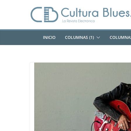
Saltar
al
contenido
INICIO
COLUMNAS (1)
COLUMNAS