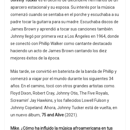
Johnny Tucker
es el décimo de diecinueve hermanos de un
aparcero estacional y su esposa. Su interés por la música
comenzó cuando se sentaba en el porche y escuchaba a su
padre tocar la guitarra para su madre. Escuchaba discos de
James Brown y aprendió a tocar sus canciones también.
Johnny llegó por primera vez a Los Ángeles en 1964, donde
se conectó con Phillip Walker como cantante destacado
haciendo un acto de James Brown cantando los diez
mejores éxitos de la época.
Más tarde, se convirtió en baterista de la banda de Phillip y
comenzó a viajar por el mundo durante los siguientes 34
años. En el camino, tocó con otros grandes artistas como.
Floyd Dixon, Robert Cray, Johnny Otis, The Five Royals,
Screamin’ Jay Hawkins, y los fallecidos Lowell Fulson y
Johnny Copeland. Ahora, Johnny Tucker está de vuelta, en
un nuevo álbum,
75 and Alive
(2021).
Mike. ¿Cómo ha influido la música afroamericana en tus