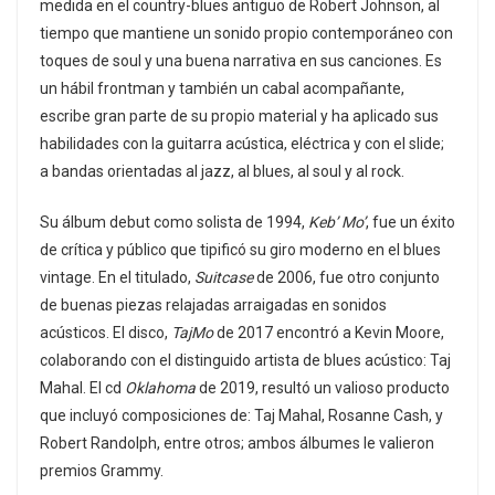
medida en el country-blues antiguo de Robert Johnson, al
tiempo que mantiene un sonido propio contemporáneo con
toques de soul y una buena narrativa en sus canciones. Es
un hábil frontman y también un cabal acompañante,
escribe gran parte de su propio material y ha aplicado sus
habilidades con la guitarra acústica, eléctrica y con el slide;
a bandas orientadas al jazz, al blues, al soul y al rock.
Su álbum debut como solista de 1994,
Keb’ Mo’
, fue un éxito
de crítica y público que tipificó su giro moderno en el blues
vintage. En el titulado,
Suitcase
de 2006, fue otro conjunto
de buenas piezas relajadas arraigadas en sonidos
acústicos. El disco,
TajMo
de 2017 encontró a Kevin Moore,
colaborando con el distinguido artista de blues acústico: Taj
Mahal. El cd
Oklahoma
de 2019, resultó un valioso producto
que incluyó composiciones de: Taj Mahal, Rosanne Cash, y
Robert Randolph, entre otros; ambos álbumes le valieron
premios Grammy.