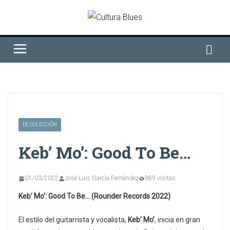
Saltar
al
contenido
DE COLECCIÓN
Keb’ Mo’: Good To Be…
01/03/2022
José Luis García Fernández
989 visitas
Keb’ Mo’: Good To Be… (Rounder Records 2022)
El estilo del guitarrista y vocalista,
Keb’ Mo’
, inicia en gran