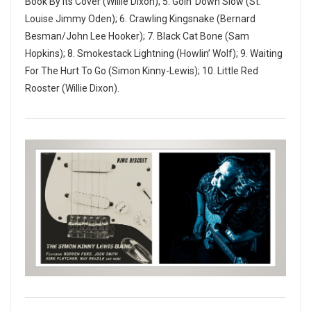
Book By Its Cover (Willie Dixon); 5. Goin’ Down Slow (St.
Louise Jimmy Oden); 6. Crawling Kingsnake (Bernard
Besman/John Lee Hooker); 7. Black Cat Bone (Sam
Hopkins); 8. Smokestack Lightning (Howlin’ Wolf); 9. Waiting
For The Hurt To Go (Simon Kinny-Lewis); 10. Little Red
Rooster (Willie Dixon).