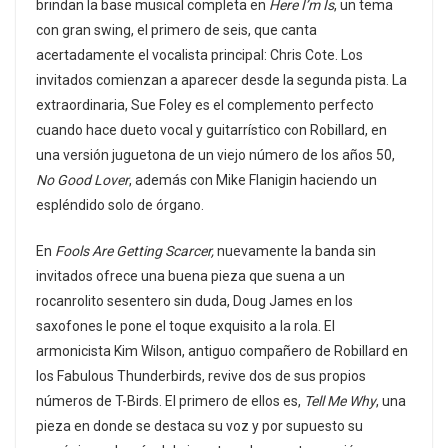
brindan la base musical completa en
Here I’m Is
, un tema
con gran swing, el primero de seis, que canta
acertadamente el vocalista principal: Chris Cote. Los
invitados comienzan a aparecer desde la segunda pista. La
extraordinaria, Sue Foley es el complemento perfecto
cuando hace dueto vocal y guitarrístico con Robillard, en
una versión juguetona de un viejo número de los años 50,
No Good Lover
, además con Mike Flanigin haciendo un
espléndido solo de órgano.
En
Fools Are Getting Scarcer,
nuevamente la banda sin
invitados ofrece una buena pieza que suena a un
rocanrolito sesentero sin duda, Doug James en los
saxofones le pone el toque exquisito a la rola. El
armonicista Kim Wilson, antiguo compañero de Robillard en
los Fabulous Thunderbirds, revive dos de sus propios
números de T-Birds. El primero de ellos es,
Tell Me Why
, una
pieza en donde se destaca su voz y por supuesto su