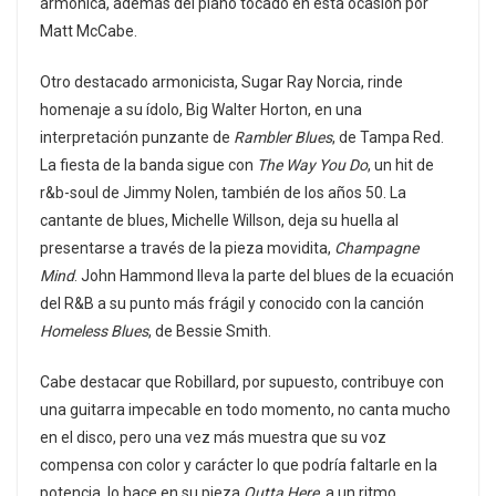
armónica, además del piano tocado en esta ocasión por
Matt McCabe.
Otro destacado armonicista, Sugar Ray Norcia, rinde
homenaje a su ídolo, Big Walter Horton, en una
interpretación punzante de
Rambler Blues
, de Tampa Red.
La fiesta de la banda sigue con
The Way You Do
, un hit de
r&b-soul de Jimmy Nolen, también de los años 50. La
cantante de blues, Michelle Willson, deja su huella al
presentarse a través de la pieza movidita,
Champagne
Mind
. John Hammond lleva la parte del blues de la ecuación
del R&B a su punto más frágil y conocido con la canción
Homeless Blues
, de Bessie Smith.
Cabe destacar que Robillard, por supuesto, contribuye con
una guitarra impecable en todo momento, no canta mucho
en el disco, pero una vez más muestra que su voz
compensa con color y carácter lo que podría faltarle en la
potencia, lo hace en su pieza
Outta Here
, a un ritmo