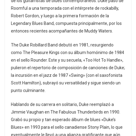
de los guitarristas de blues contemporáneos. Duke pasó de
Roomful a una temporada con el intérprete de rockabilly,
Robert Gordon, y luego a la primera formación de la
Legendary Blues Band, compuesta principalmente, por los
entonces recientes acompañantes de Muddy Waters.
The Duke Robillard Band debutó en 1981, resurgiendo
como The Pleasure Kings con su álbum homónimo de 1984
en el sello Rounder. Este y su secuela, «Too Hot To Handle»,
pulieron el repertorio de composición de canciones de Duke;
la incursión en el jazz de 1987 «Swing» (con el saxofonista
Scott Hamilton), subrayó su versatilidad y sigue siendo un
punto culminante.
Hablando de su carrera en solitario, Duke reemplazó a
Jimmie Vaughan en The Fabulous Thunderbirds en 1990.
Grabó su propio y tan esperado álbum de blues «Duke’s
Blues» en 1993 para el sello canadiense Stony Plain, lo que
eventualmente le llevó a una alianza gratificante que aún