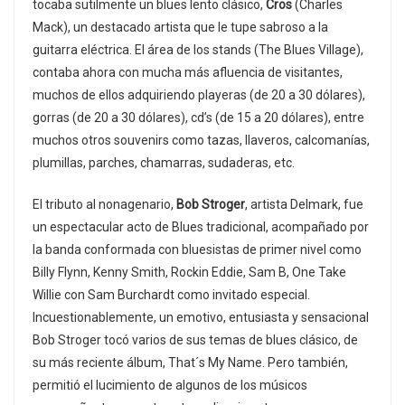
tocaba sutilmente un blues lento clásico,
Cros
(Charles
Mack), un destacado artista que le tupe sabroso a la
guitarra eléctrica. El área de los stands (The Blues Village),
contaba ahora con mucha más afluencia de visitantes,
muchos de ellos adquiriendo playeras (de 20 a 30 dólares),
gorras (de 20 a 30 dólares), cd’s (de 15 a 20 dólares), entre
muchos otros souvenirs como tazas, llaveros, calcomanías,
plumillas, parches, chamarras, sudaderas, etc.
El tributo al nonagenario,
Bob Stroger
, artista Delmark, fue
un espectacular acto de Blues tradicional, acompañado por
la banda conformada con bluesistas de primer nivel como
Billy Flynn, Kenny Smith, Rockin Eddie, Sam B, One Take
Willie con Sam Burchardt como invitado especial.
Incuestionablemente, un emotivo, entusiasta y sensacional
Bob Stroger tocó varios de sus temas de blues clásico, de
su más reciente álbum, That´s My Name. Pero también,
permitió el lucimiento de algunos de los músicos