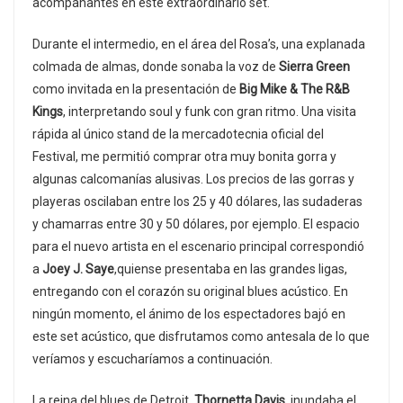
acompañantes en este extraordinario set.
Durante el intermedio, en el área del Rosa’s, una explanada
colmada de almas, donde sonaba la voz de
Sierra Green
como invitada en la presentación de
Big Mike & The R&B
Kings
, interpretando soul y funk con gran ritmo. Una visita
rápida al único stand de la mercadotecnia oficial del
Festival, me permitió comprar otra muy bonita gorra y
algunas calcomanías alusivas. Los precios de las gorras y
playeras oscilaban entre los 25 y 40 dólares, las sudaderas
y chamarras entre 30 y 50 dólares, por ejemplo. El espacio
para el nuevo artista en el escenario principal correspondió
a
Joey J. Saye
,quiense presentaba en las grandes ligas,
entregando con el corazón su original blues acústico. En
ningún momento, el ánimo de los espectadores bajó en
este set acústico, que disfrutamos como antesala de lo que
veríamos y escucharíamos a continuación.
La reina del blues de Detroit,
Thornetta Davis
, inundaba el