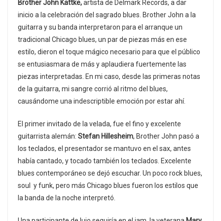
Brother John Kattke,
artista de Delmark Records, a dar
inicio a la celebración del sagrado blues. Brother John a la
guitarra y su banda interpretaron para el arranque un
tradicional Chicago blues, un par de piezas más en ese
estilo, dieron el toque mágico necesario para que el público
se entusiasmara de más y aplaudiera fuertemente las
piezas interpretadas. En mi caso, desde las primeras notas
de la guitarra, mi sangre corrió al ritmo del blues,
causándome una indescriptible emoción por estar ahí.
El primer invitado de la velada, fue el fino y excelente
guitarrista alemán:
Stefan Hillesheim
, Brother John pasó a
los teclados, el presentador se mantuvo en el sax, antes
había cantado, y tocado también los teclados. Excelente
blues contemporáneo se dejó escuchar. Un poco rock blues,
soul y funk, pero más Chicago blues fueron los estilos que
la banda de la noche interpretó.
Una participante de lujo seguiría en el jam, la veterana
Mary