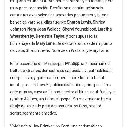
mi gusto es una extraordinaria cantante y guitarrista, pero
muy poco reconocida. Desfilaron a continuación seis
cantantes excepcionales apoyadas por una muy buena
banda de varones, ellas fueron:
Sharon Lewis
,
Shirley
Johnson
,
Nora Jean Wallace
,
Sheryl Youngblood
,
Laretha
Wheathersby
,
Demetria Taylor
, y por supuesto, la
homenajeada
Mary Lane.
Se destacaron, desde mi punto
de vista, Sharon Lewis, Nora Jean Wallace, y Mary Lane.
En el escenario del Mississippi,
Mr. Sipp
, un bluesman del
Delta de 45 años, demostró su capacidad vocal, habilidad
compositiva, y guitarrística, pero sobre todo su talento
innato para el show. El publico disfrutó de principio a fin a
este músico, cuyo estilo oscila entre el blues, soul, funk, y el
ryhthm & blues, sin faltar el góspel. Su movimiento hacia
abajo del estrado para acercarse a los fans, resultó
sorprendemente emotivo.
Volviendo al Jay Pritzker,
Ivy Ford
, una carismática y