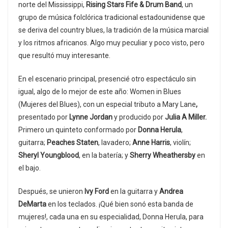
norte del Mississippi,
Rising Stars Fife & Drum Band
, un
grupo de música folclórica tradicional estadounidense que
se deriva del country blues, la tradición de la música marcial
y los ritmos africanos. Algo muy peculiar y poco visto, pero
que resultó muy interesante.
En el escenario principal, presencié otro espectáculo sin
igual, algo de lo mejor de este año: Women in Blues
(Mujeres del Blues), con un especial tributo a Mary Lane
,
presentado por
Lynne Jordan
y producido por
Julia A Miller.
Primero un quinteto conformado por
Donna Herula
,
guitarra;
Peaches Staten
, lavadero;
Anne Harris
, violín;
Sheryl Youngblood
, en la batería; y
Sherry Wheathersby
en
el bajo.
Después, se unieron
Ivy Ford
en la guitarra y
Andrea
DeMarta
en los teclados. ¡Qué bien sonó esta banda de
mujeres!, cada una en su especialidad, Donna Herula, para