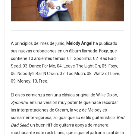
A principios del mes de junio,
Melody Angel
ha publicado
sus nuevas grabaciones en un álbum llamado:
Foxy
, que
contiene 10 ardientes temas: 01. Spoonful; 02. Bad Bad
Seed; 03. Dance For Me; 04. Leave The Light On; 05. Foxy;
06. Nobody’s Ball N Chain; 07. Too Much; 08. Waltz of Love;
09. Money; 10. Free.
El disco comienza con una clásica original de Willie Dixon,
Spoonful
, en una versión muy potente que hace recordar
las interpretaciones de Cream, la voz de Melody es
sumamente vigorosa, al igual que su estilo guitarrístico.
Bad
Bad Seed
, un buen riff de guitarra apoya de manera
machacante este rock blues, que sigue el patrón inicial de la