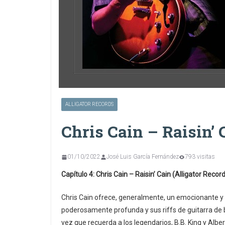
ALLIGATOR RECORDS
Chris Cain – Raisin’ 
01/10/2022
José Luis García Fernández
793 visitas
Capítulo 4: Chris Cain – Raisin’ Cain (Alligator Recor
Chris Cain ofrece, generalmente, un emocionante y de
poderosamente profunda y sus riffs de guitarra de b
vez que recuerda a los legendarios, B.B. King y Alber