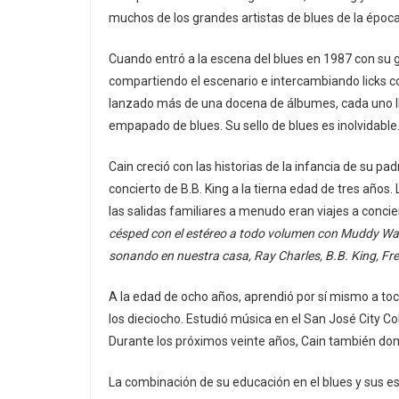
muchos de los grandes artistas de blues de la época
Cuando entró a la escena del blues en 1987 con su
compartiendo el escenario e intercambiando licks co
lanzado más de una docena de álbumes, cada uno ll
empapado de blues. Su sello de blues es inolvidable
Cain creció con las historias de la infancia de su pa
concierto de B.B. King a la tierna edad de tres año
las salidas familiares a menudo eran viajes a concier
césped con el estéreo a todo volumen con Muddy Wate
sonando en nuestra casa, Ray Charles, B.B. King, Fre
A la edad de ocho años, aprendió por sí mismo a to
los dieciocho. Estudió música en el San José City 
Durante los próximos veinte años, Cain también dominar
La combinación de su educación en el blues y sus est