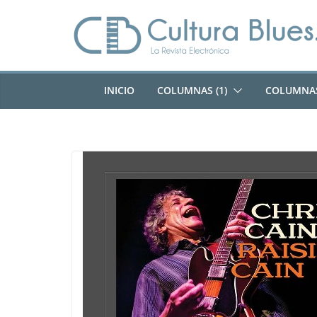
Saltar
al
contenido
INICIO
COLUMNAS (1)
COLUMNAS