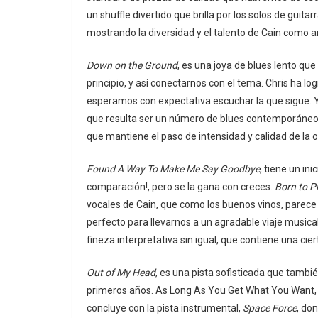
un shuffle divertido que brilla por los solos de guitar
mostrando la diversidad y el talento de Cain como ar
Down on the Ground
, es una joya de blues lento qu
principio, y así conectarnos con el tema. Chris ha l
esperamos con expectativa escuchar la que sigue. Y
que resulta ser un número de blues contemporáneo 
que mantiene el paso de intensidad y calidad de la o
Found A Way To Make Me Say Goodbye
, tiene un ini
comparación!, pero se la gana con creces.
Born to P
vocales de Cain, que como los buenos vinos, parece m
perfecto para llevarnos a un agradable viaje musica
fineza interpretativa sin igual, que contiene una cier
Out of My Head
, es una pista sofisticada que tambi
primeros años. As Long As You Get What You Want, e
concluye con la pista instrumental,
Space Force
, do