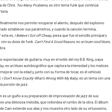
ra de Chris.
Too Many Problems
, es otro tema funk que continúa
tista.
e finalmente nos permite recuperar el aliento, después del explosivo
ogrado establecer sus parámetros, y cuando la canción termina,
 esta es,
I Believe I Got off Cheap
, pieza que fue el sencillo principal y
con su dosis de funk.
Can’t Find A Good Reason
, es un buen soul blues,
bra.
cio espectacular de guitarra, muy en el estilo del rey B.B. King, ¡vaya
lay
, es un blues autobiográfico que captura la intensidad y los matices
ejorar con la edad y, junto con su forma de tocar, es el vehículo
l.
I Don’t Know Exactly What’s Wrong With My Baby
, es un tema con una
ta porción de jazz.
én es un guiño a su preparación de improvisación de jazz de sus
s una deliciosa melodía, que redondea el rumbo de la obra. El álbum
nde Cain extiende sus alas y nos muestra otro lado de su virtuosismo,