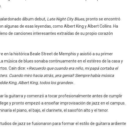
.
 galardonado álbum debut,
Late Night City Blues
, pronto se encontró
n algunas de esas leyendas, como Albert King y Albert Collins. Ha
eno de canciones interesantes extraídas de su propio corazón
.
dre en la histórica Beale Street de Memphis y asistió a su primer
s. La música de blues sonaba continuamente en el estéreo de la casa y
tos. Cain dice: «
Recuerdo que cuando era niño, mi papá cortaba el
rs. Cuando miro hacia atrás, ¡era genial! Siempre había música
ddie King, Albert King, todos los grandes
«.
car la guitarra y comenzó a tocar profesionalmente antes de cumplir
College y pronto empezó a enseñar improvisación de jazz en el campus.
ía el piano, el bajo, el clarinete, el saxofón alto y el tenor.
udios de jazz se fusionaron para formar el estilo de guitarra ardiente