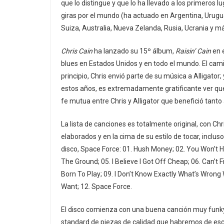
que lo distingue y que lo ha llevado a los primeros 
giras por el mundo (ha actuado en Argentina, Uruguay
Suiza, Australia, Nueva Zelanda, Rusia, Ucrania y m
Chris Cain
ha lanzado su 15º álbum,
Raisin’ Cain
en e
blues en Estados Unidos y en todo el mundo. El camino
principio, Chris envió parte de su música a Alligator
estos años, es extremadamente gratificante ver que l
fe mutua entre Chris y Alligator que benefició tanto 
La lista de canciones es totalmente original, con Ch
elaborados y en la cima de su estilo de tocar, inclus
disco, Space Force: 01. Hush Money; 02. You Won’t
The Ground; 05. I Believe I Got Off Cheap; 06. Can
Born To Play; 09. I Don’t Know Exactly What’s Wron
Want; 12. Space Force.
El disco comienza con una buena canción muy funky
standard de piezas de calidad que habremos de escu