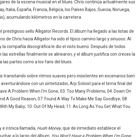
lugares de la escena musical en el blues. Chris continúa actualmente sus
, Italia, España, Francia, Bélgica, los Países Bajos, Suecia, Noruega,
ás), acumulando kilómetros en la carretera.
l prestigioso sello Alligator Records. El álbum ha llegado a las listas de
 de Chris hacia Alligator ha sido el típico camino largo y sinuoso. Al
; y la compañía discográfica le dio el visto bueno. Después de todos
as estrellas finalmente se alinearon, y el álbum justifica con creces la
a las partes como a los fans del blues.
ris transitando sobre ritmos suaves pero insistentes en escenarios bien
o aventurándose con un sintetizador, Arp Soloist para el tema final del
 Have A Problem When I’m Gone; 03. Too Many Problems; 04. Down On
’t Find A Good Reason; 07. Found A Way To Make Me Say Goodbye; 08.
g With My Baby; 10. Out Of My Head; 11. As Long As You Get What You
 e irónica llamada,
Hush Money
, que de inmediato establece el
char a lo largo del álbum.
You Won’t Have a Problem
When I’m Gone
,