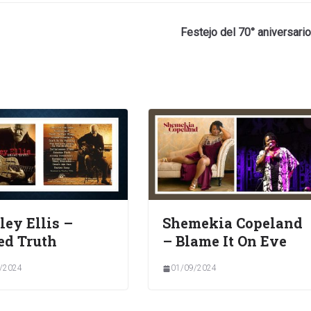
Festejo del 70° aniversario
ley Ellis –
Shemekia Copeland
ed Truth
– Blame It On Eve
/2024
01/09/2024