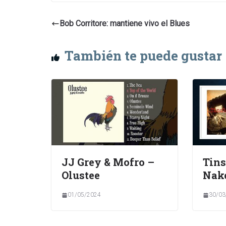
Bob Corritore: mantiene vivo el Blues
También te puede gustar
JJ Grey & Mofro –
Tins
Olustee
Nak
01/05/2024
30/03