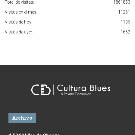
Total de visitas:
1861853
Visitas en el mes:
11261
Visitas de hoy:
1136
Visitas de ayer:
1662
Archivo