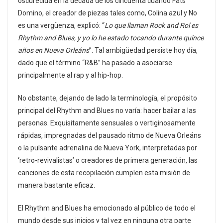
oscurecida en la década de los cincuenta cuando Fats
Domino, el creador de piezas tales como, Colina azul y No
es una vergüenza, explicó: “
Lo que llaman Rock and Rol es
Rhythm and Blues, y yo lo he estado tocando durante quince
años en Nueva Orleáns
”. Tal ambigüedad persiste hoy día,
dado que el término “R&B” ha pasado a asociarse
principalmente al rap y al hip-hop.
No obstante, dejando de lado la terminología, el propósito
principal del Rhythm and Blues no varía: hacer bailar a las
personas. Exquisitamente sensuales o vertiginosamente
rápidas, impregnadas del pausado ritmo de Nueva Orleáns
o la pulsante adrenalina de Nueva York, interpretadas por
‘retro-revivalistas’ o creadores de primera generación, las
canciones de esta recopilación cumplen esta misión de
manera bastante eficaz.
El Rhythm and Blues ha emocionado al público de todo el
mundo desde sus inicios y tal vez en ninguna otra parte