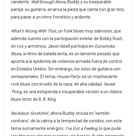
candente.
Well Enough Alone
, Buddy y su inseparable
pareja: su guitarra, arranca la pieza que canta con gran tino,
para pasar a un ritmo frenético y ardiente.
What’s Wrong With That
, un funk blues muy sabrosón, que
además cuenta con la participación estelar de Bobby Rush,
en voz y armónica. Jason Isbell participa en
Gunsmoke
Blues
, a ritmo de balada lenta, es un lamento pesado que
apunta a la epidemia de violencia armada fuera de control
en Estados Unidos. Sin embargo, los solos de guitarra son
sensacionales
.
El tema,
House Party
, es un machacante
rock blues con el sello de la casa: de alta calidad.
Sweet
Thing
, es una estupenda e insuperable versión a un clásico
blues lento de B. B. King.
Backdoor Scratchin’
, ahora Buddy circula en ‘sentido
contrario’, de la calma a la tempestad de sonidos, con este
tema sumamente enérgico.
I’ve Got a Feeling
, lo que pude