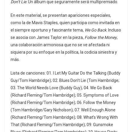
Don’t Lie
. Un álbum que seguramente será multipremiado.
En este material, se presentan apariciones especiales,
como la de Mavis Staples, quien participa como invitada en
el siempre oportuno y fascinante tema,
We Go Back
. Incluso
se asocia con James Taylor en la pieza,
Follow the Money
,
una colaboración armoniosa que no se ve afectada ni
siquiera por su enfoque en la política, la codicia siniestra y
más.
Lista de canciones: 01. I Let My Guitar Do the Talking (Buddy
Guy/Tom Hambridge); 02. Blues Don’t Lie (Tom Hambridge;
03. The World Needs Love (Buddy Guy); 04. We Go Back
(Richard Fleming/Tom Hambridge); 05. Symptoms of Love
(Richard Fleming/Tom Hambridge); 06. Follow the Money
(Tom Hambridge/Gary Nicholson); 07. Well Enough Alone
(Richard Fleming/Tom Hambridge); 08. What’s Wrong With
That (Richard Fleming/Tom Hambridge); 09. Gunsmoke
Blues (Richard Fleming/Tom Hambridge); 10. House Party