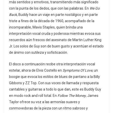
más sentidos y emotivos, transmitiendo más significado
con la punta de los dedos, que con las palabras. En
We Go
Back
, Buddy hace un viaje en parte nostálgico y en parte
triste a fines de la década de 1960, acompañado de la
incomparable, Mavis Staples, quien brinda una
interpretación vocal cruda y poderosa mientras evoca sus
recuerdos aún frescos del asesinato de Martin Luther King
Jr. Los solos de Guy son de buen gusto y acentúan el estado
de ánimo con sutileza y sofisticación.
El disco a continuación recibe otra interpretación vocal
estelar, ahora de Elvis Costello en
Symptoms Of Love
, un
boogie que evoca los estilos de blues de pantano a la Billy
Gibbons y ZZ Top. Con sus voces de llamada y respuesta
cantables y guitarras a todo lo que dan, este es Buddy Guy
en modo rock and roll total. En
Follow The Money
, James
Taylor ofrece su voz a las armonías suaves y
conmovedoras de la pieza con un ritmo sabroso y