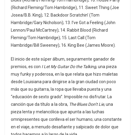
(Richard Fleming/Tom Hambridge), 11. Sweet Thing (Joe
Josea/B.B. King); 12. Backdoor Scratchin’ (Tom
Hambridge/Gary Nicholson); 13. I’ve Got a Feeling (John
Lennon/Paul McCartney); 14. Rabbit Blood (Richard
Fleming/Tom Hambridge); 15. Last Call (Tom
Hambridge/Bill Sweeney); 16. King Bee (James Moore).
El inicio de este súper álbum, seguramente ganador de
premios, es con
I Let My Guitar Do the Talking
, una pieza
muy funky y poderosa, en la que relata que hizo maletas
desde Louisiana para dirigirse a la gran ciudad con poco
más que su guitarra, la ropa que llevaba puesta y una
“educación de sexto grado”. Imposible no disfrutar. La
canción que da título a la obra,
The Blues Don’t Lie
, una
pieza lenta y melancólica que apunta a las luchas
omnipresentes que conlleva el ser humano; una constante
en el viaje, a menudo desafiante y salpicado de dolor que
todos hacemos a lo largo de la vida.