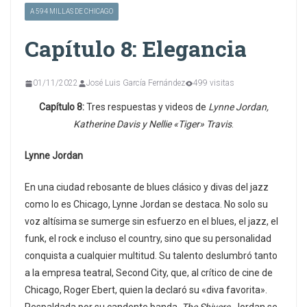
A 594 MILLAS DE CHICAGO
Capítulo 8: Elegancia
01/11/2022
José Luis García Fernández
499 visitas
Capítulo 8:
Tres respuestas y videos de
Lynne Jordan,
Katherine Davis y Nellie «Tiger» Travis
.
Lynne Jordan
En una ciudad rebosante de blues clásico y divas del jazz
como lo es Chicago, Lynne Jordan se destaca. No solo su
voz altísima se sumerge sin esfuerzo en el blues, el jazz, el
funk, el rock e incluso el country, sino que su personalidad
conquista a cualquier multitud. Su talento deslumbró tanto
a la empresa teatral, Second City, que, al crítico de cine de
Chicago, Roger Ebert, quien la declaró su «diva favorita».