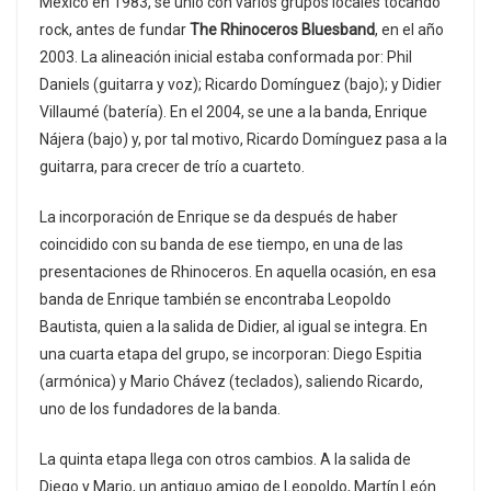
México en 1983, se unió con varios grupos locales tocando
rock, antes de fundar
The Rhinoceros Bluesband
, en el año
2003. La alineación inicial estaba conformada por: Phil
Daniels (guitarra y voz); Ricardo Domínguez (bajo); y Didier
Villaumé (batería). En el 2004, se une a la banda, Enrique
Nájera (bajo) y, por tal motivo, Ricardo Domínguez pasa a la
guitarra, para crecer de trío a cuarteto.
La incorporación de Enrique se da después de haber
coincidido con su banda de ese tiempo, en una de las
presentaciones de Rhinoceros. En aquella ocasión, en esa
banda de Enrique también se encontraba Leopoldo
Bautista, quien a la salida de Didier, al igual se integra. En
una cuarta etapa del grupo, se incorporan: Diego Espitia
(armónica) y Mario Chávez (teclados), saliendo Ricardo,
uno de los fundadores de la banda.
La quinta etapa llega con otros cambios. A la salida de
Diego y Mario, un antiguo amigo de Leopoldo, Martín León