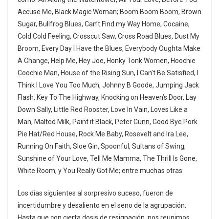
Accuse Me, Black Magic Woman; Boom Boom Boom, Brown
Sugar, Bullfrog Blues, Can’t Find my Way Home, Cocaine,
Cold Cold Feeling, Crosscut Saw, Cross Road Blues, Dust My
Broom, Every Day I Have the Blues, Everybody Oughta Make
A Change, Help Me, Hey Joe, Honky Tonk Women, Hoochie
Coochie Man, House of the Rising Sun, I Can’t Be Satisfied, I
Think I Love You Too Much, Johnny B Goode, Jumping Jack
Flash, Key To The Highway, Knocking on Heaven’s Door, Lay
Down Sally, Little Red Rooster, Love In Vain, Loves Like a
Man, Malted Milk, Paint it Black, Peter Gunn, Good Bye Pork
Pie Hat/Red House, Rock Me Baby, Rosevelt and Ira Lee,
Running On Faith, Sloe Gin, Spoonful, Sultans of Swing,
Sunshine of Your Love, Tell Me Mamma, The Thrill Is Gone,
White Room, y You Really Got Me; entre muchas otras.
Los días siguientes al sorpresivo suceso, fueron de
incertidumbre y desaliento en el seno de la agrupación.
Hasta que con cierta dosis de resignación, nos reunimos