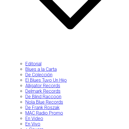
Editorial
Blues a la Carta
De Colección
El Blues Tuvo Un Hijo
Alligator Records
Delmark Records
De Blind Raccoon
Nola Blue Records
De Frank Roszak
MAC Radio Promo
En Video
En Vivo