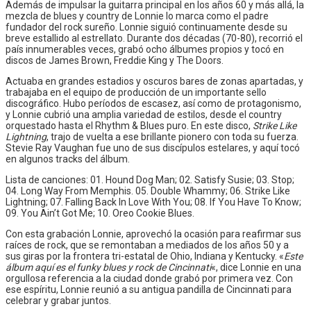
Además de impulsar la guitarra principal en los años 60 y más allá, la
mezcla de blues y country de Lonnie lo marca como el padre
fundador del rock sureño. Lonnie siguió continuamente desde su
breve estallido al estrellato. Durante dos décadas (70-80), recorrió el
país innumerables veces, grabó ocho álbumes propios y tocó en
discos de James Brown, Freddie King y The Doors.
Actuaba en grandes estadios y oscuros bares de zonas apartadas, y
trabajaba en el equipo de producción de un importante sello
discográfico. Hubo períodos de escasez, así como de protagonismo,
y Lonnie cubrió una amplia variedad de estilos, desde el country
orquestado hasta el Rhythm & Blues puro. En este disco,
Strike Like
Lightning
, trajo de vuelta a ese brillante pionero con toda su fuerza.
Stevie Ray Vaughan fue uno de sus discípulos estelares, y aquí tocó
en algunos tracks del álbum.
Lista de canciones: 01. Hound Dog Man; 02. Satisfy Susie; 03. Stop;
04. Long Way From Memphis. 05. Double Whammy; 06. Strike Like
Lightning; 07. Falling Back In Love With You; 08. If You Have To Know;
09. You Ain’t Got Me; 10. Oreo Cookie Blues.
Con esta grabación Lonnie, aprovechó la ocasión para reafirmar sus
raíces de rock, que se remontaban a mediados de los años 50 y a
sus giras por la frontera tri-estatal de Ohio, Indiana y Kentucky. «
Este
álbum aquí es el funky blues y rock de Cincinnati
«, dice Lonnie en una
orgullosa referencia a la ciudad donde grabó por primera vez. Con
ese espíritu, Lonnie reunió a su antigua pandilla de Cincinnati para
celebrar y grabar juntos.