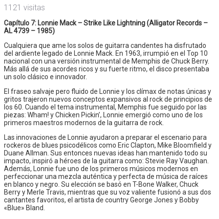
1121 visitas
Capítulo 7: Lonnie Mack – Strike Like Lightning (Alligator Records –
AL 4739 – 1985)
Cualquiera que ame los solos de guitarra candentes ha disfrutado
del ardiente legado de Lonnie Mack. En 1963, irrumpió en el Top 10
nacional con una versión instrumental de Memphis de Chuck Berry.
Más allá de sus acordes ricos y su fuerte ritmo, el disco presentaba
un solo clásico e innovador.
El fraseo salvaje pero fluido de Lonnie y los clímax de notas únicas y
gritos trajeron nuevos conceptos expansivos al rock de principios de
los 60. Cuando el tema instrumental, Memphis fue seguido por las
piezas: Wham! y Chicken Pickin’, Lonnie emergió como uno de los
primeros maestros modernos de la guitarra de rock.
Las innovaciones de Lonnie ayudaron a preparar el escenario para
rockeros de blues psicodélicos como Eric Clapton, Mike Bloomfield y
Duane Allman. Sus entonces nuevas ideas han mantenido todo su
impacto, inspiró a héroes de la guitarra como: Stevie Ray Vaughan.
Además, Lonnie fue uno de los primeros músicos modernos en
perfeccionar una mezcla auténtica y perfecta de música de raíces
en blanco y negro. Su elección se basó en T-Bone Walker, Chuck
Berry y Merle Travis, mientras que su voz valiente fusionó a sus dos
cantantes favoritos, el artista de country George Jones y Bobby
«Blue» Bland.