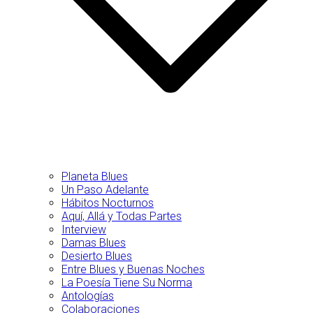
Planeta Blues
Un Paso Adelante
Hábitos Nocturnos
Aquí, Allá y Todas Partes
Interview
Damas Blues
Desierto Blues
Entre Blues y Buenas Noches
La Poesía Tiene Su Norma
Antologías
Colaboraciones