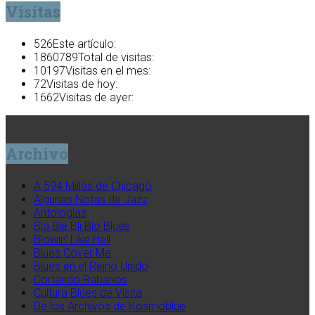
Visitas
526
Este artículo:
1860789
Total de visitas:
10197
Visitas en el mes:
72
Visitas de hoy:
1662
Visitas de ayer:
Archivo
A 594 Millas de Chicago
Algunas Notas de Jazz
Antologías
Bla Ble Bli Blo Blues
Blowin’ Like Hell
Blues Cover Me
Blues en el Reino Unido
Cortando Rábanos
Cultura Blues de Visita
De los Archivos de Kosmoblue