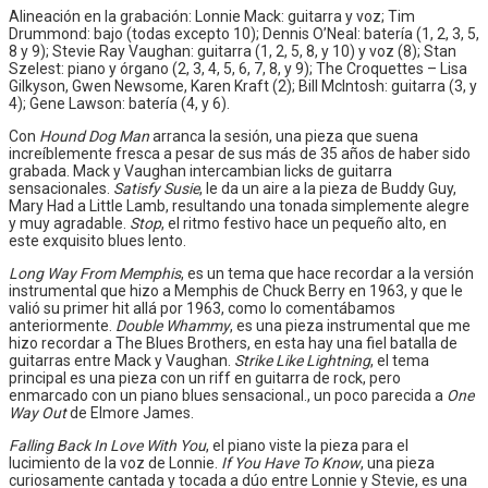
Alineación en la grabación: Lonnie Mack: guitarra y voz; Tim
Drummond: bajo (todas excepto 10); Dennis O’Neal: batería (1, 2, 3, 5,
8 y 9); Stevie Ray Vaughan: guitarra (1, 2, 5, 8, y 10) y voz (8); Stan
Szelest: piano y órgano (2, 3, 4, 5, 6, 7, 8, y 9); The Croquettes – Lisa
Gilkyson, Gwen Newsome, Karen Kraft (2); Bill McIntosh: guitarra (3, y
4); Gene Lawson: batería (4, y 6).
Con
Hound Dog Man
arranca la sesión, una pieza que suena
increíblemente fresca a pesar de sus más de 35 años de haber sido
grabada. Mack y Vaughan intercambian licks de guitarra
sensacionales.
Satisfy Susie
, le da un aire a la pieza de Buddy Guy,
Mary Had a Little Lamb, resultando una tonada simplemente alegre
y muy agradable.
Stop
, el ritmo festivo hace un pequeño alto, en
este exquisito blues lento.
Long Way From Memphis
, es un tema que hace recordar a la versión
instrumental que hizo a Memphis de Chuck Berry en 1963, y que le
valió su primer hit allá por 1963, como lo comentábamos
anteriormente.
Double Whammy
, es una pieza instrumental que me
hizo recordar a The Blues Brothers, en esta hay una fiel batalla de
guitarras entre Mack y Vaughan.
Strike Like Lightning
, el tema
principal es una pieza con un riff en guitarra de rock, pero
enmarcado con un piano blues sensacional., un poco parecida a
One
Way Out
de Elmore James.
Falling Back In Love With You
, el piano viste la pieza para el
lucimiento de la voz de Lonnie.
If You Have To Know
, una pieza
curiosamente cantada y tocada a dúo entre Lonnie y Stevie, es una