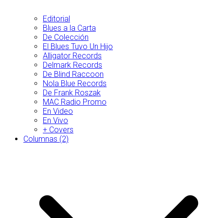
Editorial
Blues a la Carta
De Colección
El Blues Tuvo Un Hijo
Alligator Records
Delmark Records
De Blind Raccoon
Nola Blue Records
De Frank Roszak
MAC Radio Promo
En Video
En Vivo
+ Covers
Columnas (2)